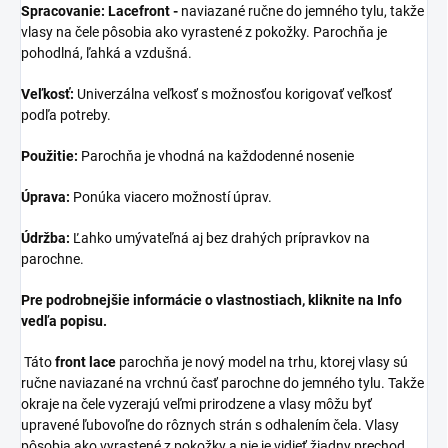
Spracovanie: Lacefront -
naviazané ručne do jemného tylu, takže
vlasy na čele pôsobia ako vyrastené z pokožky. Parochňa je
pohodlná, ľahká a vzdušná.
Veľkosť:
Univerzálna veľkosť s možnosťou korigovať veľkosť
podľa potreby.
Použitie:
Parochňa je vhodná na každodenné nosenie
Úprava:
Ponúka viacero možností úprav.
Údržba:
Ľahko umývateľná aj bez drahých prípravkov na
parochne.
Pre podrobnejšie informácie o vlastnostiach, kliknite na Info
vedľa popisu.
Táto
front lace
parochňa je nový model na trhu, ktorej vlasy sú
ručne naviazané na vrchnú časť parochne do jemného tylu. Takže
okraje na čele vyzerajú veľmi prirodzene a vlasy môžu byť
upravené ľubovoľne do rôznych strán s odhalením čela. Vlasy
pôsobia ako vyrastené z pokožky a nie je vidieť žiadny prechod.