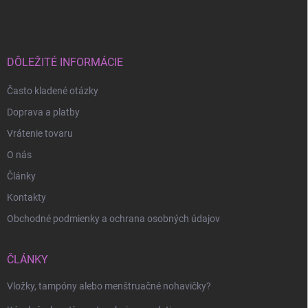
á
p
ä
t
i
DÔLEŽITÉ INFORMÁCIE
e
Často kladené otázky
Doprava a platby
Vrátenie tovaru
O nás
Články
Kontakty
Obchodné podmienky a ochrana osobných údajov
ČLÁNKY
Vložky, tampóny alebo menštruačné nohavičky?