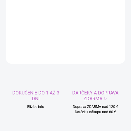
DORUČIŤ DO:
11.8.2026
−
+
Pridať do košíka
DETAILNÉ INFORMÁCIE
OPÝTAŤ SA
STRÁŽIŤ
DORUČENIE DO 1 AŽ 3
DARČEKY A DOPRAVA
DNÍ
ZDARMA ✨
Bližšie info
Doprava ZDARMA nad 120 €
Darček k nákupu nad 80 €