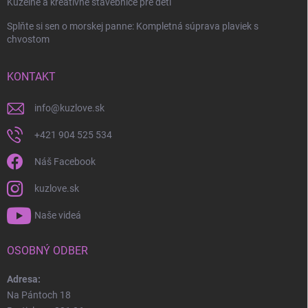
Kúzelné a kreatívne stavebnice pre deti
Splňte si sen o morskej panne: Kompletná súprava plaviek s
chvostom
KONTAKT
info
@
kuzlove.sk
+421 904 525 534
Náš Facebook
kuzlove.sk
Naše videá
OSOBNÝ ODBER
Adresa:
Na Pántoch 18