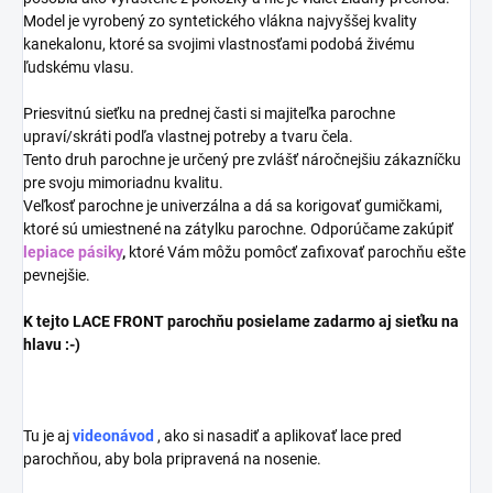
Model je vyrobený zo syntetického vlákna najvyššej kvality
kanekalonu, ktoré sa svojimi vlastnosťami podobá živému
ľudskému vlasu.
Priesvitnú sieťku na prednej časti si majiteľka parochne
upraví/skráti podľa vlastnej potreby a tvaru čela.
Tento druh parochne je určený pre zvlášť náročnejšiu zákazníčku
pre svoju mimoriadnu kvalitu.
Veľkosť parochne je univerzálna a dá sa korigovať gumičkami,
ktoré sú umiestnené na zátylku parochne. Odporúčame zakúpiť
lepiace pásiky
,
ktoré Vám môžu pomôcť zafixovať parochňu ešte
pevnejšie.
K tejto LACE FRONT parochňu posielame zadarmo aj sieťku na
hlavu :-)
Tu je aj
videonávod
, ako si nasadiť a aplikovať lace pred
parochňou, aby bola pripravená na nosenie.