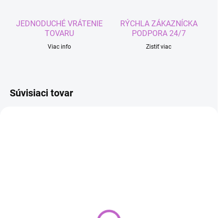
JEDNODUCHÉ VRÁTENIE
RÝCHLA ZÁKAZNÍCKA
TOVARU
PODPORA 24/7
Viac info
Zistiť viac
Súvisiaci tovar
SKLADOM
SKLADOM
Lace front obojstranná
Zmývateľné kriedy na
transparentná lepiaca
vlasy - zelená