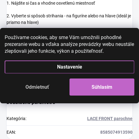
1. Nájdite si čas a vhodne osvetlenú miestnosť
2. Vyberte si spôsob strihania - na figuríne alebo na hlave (ideál je
priamo na hlave)
3. Strihajte blízko k vlasovej línii, ale nestrihajte príliš blízko.
Vždy
Používame cookies, aby sme Vám umožnili pohodlné
strihajte menej, ako si myslíte a potom v prípade potreby
prezeranie webu a vďaka analýze prevádzky webu neustále
dostrihnete viac
zlepšovali jeho funkcie, výkon a použiteľnosť.
4. Nestrihajte rovno ale skôr malými cik cak či kľukatými pohybmi
Nastavenie
5. Príjemné nosenie :-)
Odmietnuť
Súhlasím
Dodatočné parametre
Kategória
:
LACE FRONT parochne
EAN
:
8585074913590