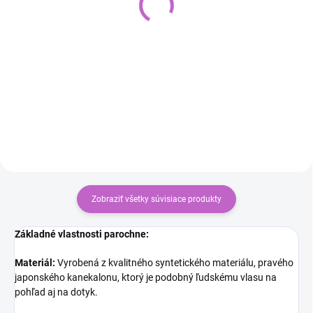
páska - walker tape
€2
€17
€1,63 bez DPH
€13,82 bez DPH
Do košíka
Do košíka
Zobraziť všetky súvisiace produkty
Základné vlastnosti parochne:
Materiál:
Vyrobená z kvalitného syntetického materiálu, pravého
japonského kanekalonu, ktorý je podobný ľudskému vlasu na
pohľad aj na dotyk.