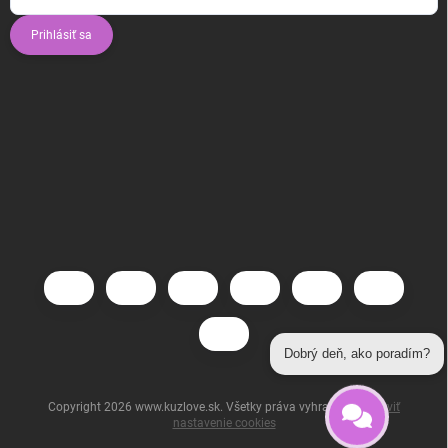
Prihlásiť sa
Dobrý deň, ako poradím?
Copyright 2026
www.kuzlove.sk
. Všetky práva vyhradené.
Upraviť
nastavenie cookies