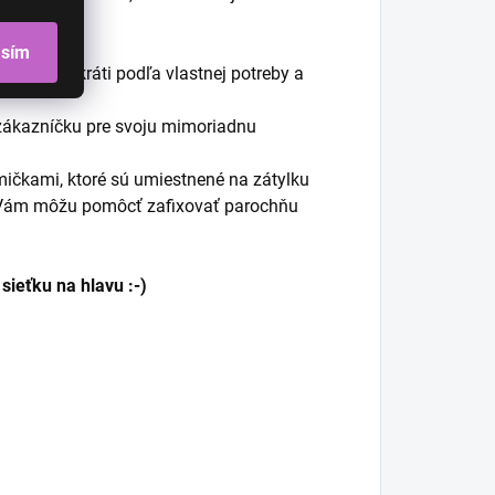
asím
e upraví/skráti podľa vlastnej potreby a
 zákazníčku pre svoju mimoriadnu
mičkami, ktoré sú umiestnené na zátylku
Vám môžu pomôcť zafixovať parochňu
ieťku na hlavu :-)