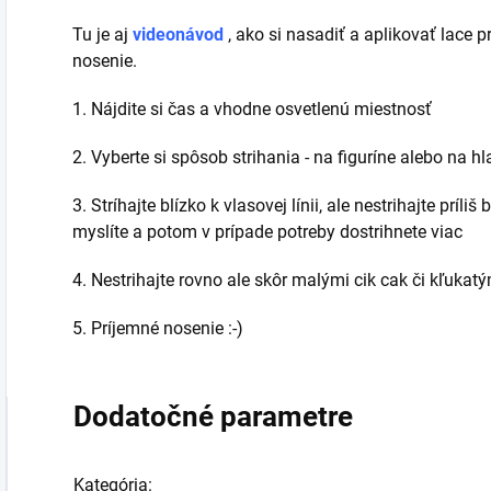
Tu je aj
videonávod
, ako si nasadiť a aplikovať lace 
nosenie.
1. Nájdite si čas a vhodne osvetlenú miestnosť
2. Vyberte si spôsob strihania - na figuríne alebo na hl
3. Stríhajte blízko k vlasovej línii, ale nestrihajte príliš 
myslíte a potom v prípade potreby dostrihnete viac
4. Nestrihajte rovno ale skôr malými cik cak či kľuka
5. Príjemné nosenie :-)
Dodatočné parametre
Kategória
: