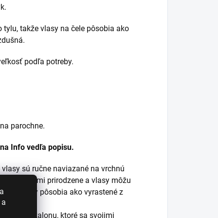
k.
tylu, takže vlasy na čele pôsobia ako
zdušná.
eľkosť podľa potreby.
e
 na parochne.
 na Info vedľa popisu.
j vlasy sú ručne naviazané na vrchnú
vyzerajú veľmi prirodzene a vlasy môžu
 a
čela. Vlasy pôsobia ako vyrastené z
 a
ality kanekalonu, ktoré sa svojimi