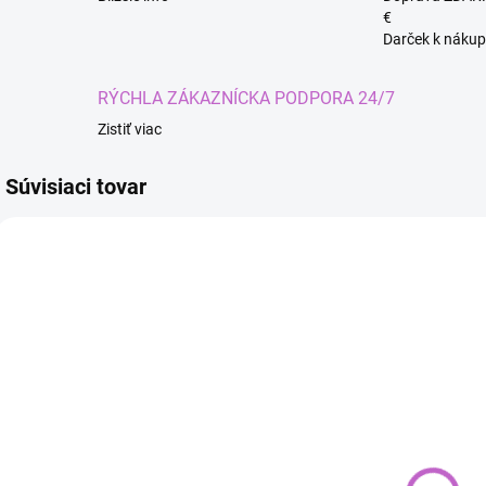
€
Darček k nákup
RÝCHLA ZÁKAZNÍCKA PODPORA 24/7
Zistiť viac
Súvisiaci tovar
SKLADOM
SKLADOM
Lace front
Set Barber na
obojstranná
strihanie
l
transparentná
vlasov