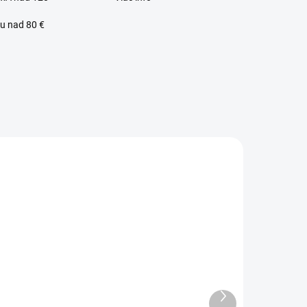
u nad 80 €
SKLADOM
SKLADOM
Vodeodolné
Sieťka na
epky na LACE
hlavu - čierna
parochne
Ďalší