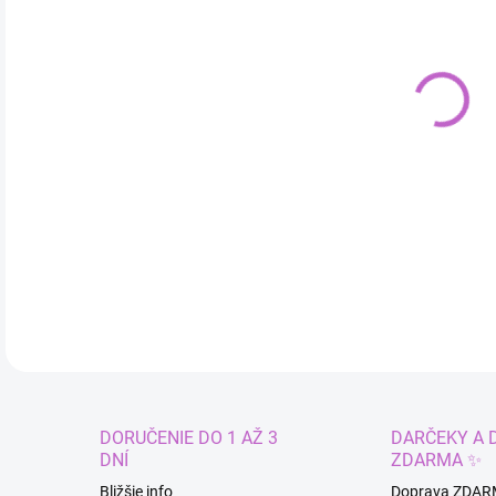
cena
MÔŽ
DO:
10.
DETA
DORUČENIE DO 1 AŽ 3
DARČEKY A 
DNÍ
ZDARMA ✨
Bližšie info
Doprava ZDAR