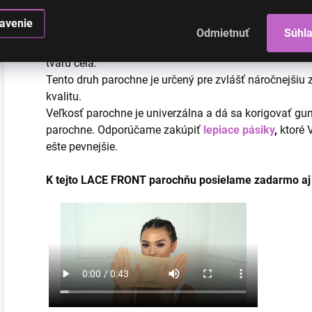
vlastnosťami podobá živému ľudskému vlasu.
avenie
Odmietnuť
Súhl
Priesvitnú sieťku na prednej časti si majiteľka parochn
tvaru čela.
Tento druh parochne je určený pre zvlášť náročnejšiu
kvalitu.
Veľkosť parochne je univerzálna a dá sa korigovať gu
parochne. Odporúčame zakúpiť
lepiace pásiky
,
ktoré 
ešte pevnejšie.
K tejto LACE FRONT parochňu posielame zadarmo aj s