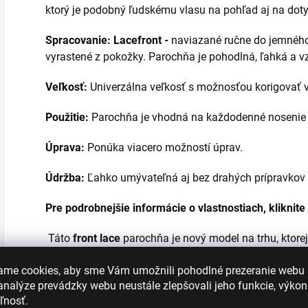
ktorý je podobný ľudskému vlasu na pohľad aj na doty
Spracovanie: Lacefront -
naviazané ručne do jemného 
vyrastené z pokožky. Parochňa je pohodlná, ľahká a v
Veľkosť:
Univerzálna veľkosť s možnosťou korigovať v
Použitie:
Parochňa je vhodná na každodenné noseni
Úprava:
Ponúka viacero možností úprav.
Údržba:
Ľahko umývateľná aj bez drahých prípravkov
Pre podrobnejšie informácie o vlastnostiach, kliknite
Táto
front lace
parochňa je nový model na trhu, ktore
časť parochne do jemného tylu. Takže okraje na čele 
ame cookies, aby sme Vám umožnili pohodlné prezeranie webu
byť upravené ľubovoľne do rôznych strán s odhalením 
nalýze prevádzky webu neustále zlepšovali jeho funkcie, výkon
pokožky a nie je vidieť žiadny prechod.
ľnosť.
Model je vyrobený zo syntetického vlákna najvyššej kv