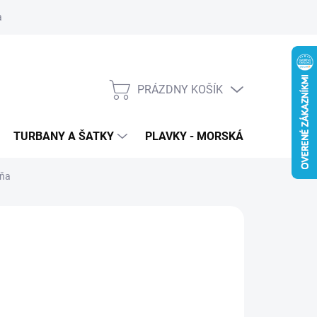
 ochrana osobných údajov
PRÁZDNY KOŠÍK
NÁKUPNÝ
KOŠÍK
TURBANY A ŠATKY
PLAVKY - MORSKÁ PANNA
T
hňa
145
€75
,98 bez DPH
otková
LADOM