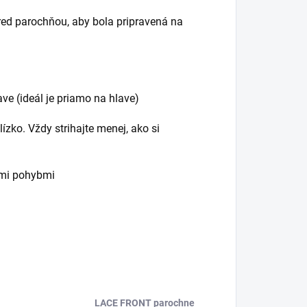
pred parochňou, aby bola pripravená na
ave (ideál je priamo na hlave)
blízko.
Vždy strihajte menej, ako si
tými pohybmi
LACE FRONT parochne