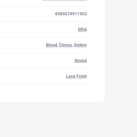
8585074911503
Dlhá
Blond
,
Čierna
,
Ombre
Rovná
Lace Front