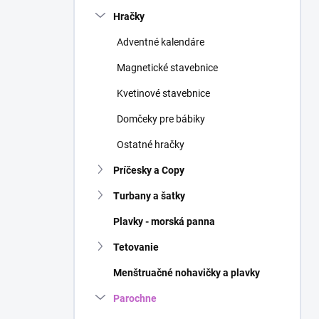
n
Hračky
e
l
Adventné kalendáre
Magnetické stavebnice
Kvetinové stavebnice
Domčeky pre bábiky
Ostatné hračky
Príčesky a Copy
Turbany a šatky
Plavky - morská panna
Tetovanie
Menštruačné nohavičky a plavky
Parochne