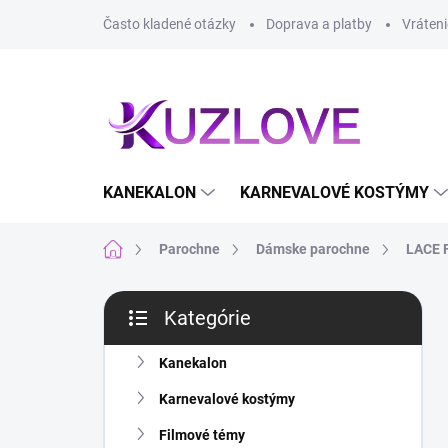
Prejsť
Často kladené otázky
Doprava a platby
Vráteni
na
obsah
KANEKALON
KARNEVALOVÉ KOSTÝMY
Domov
Parochne
Dámske parochne
LACE 
B
Kategórie
o
Preskočiť
č
kategórie
n
Kanekalon
ý
Karnevalové kostýmy
p
a
Filmové témy