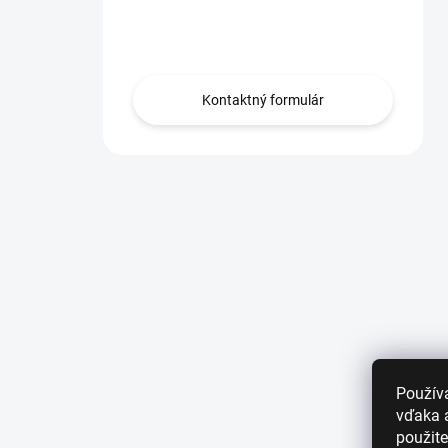
Obráťte sa na nás.
Kontaktný formulár
Použív
vďaka a
použite