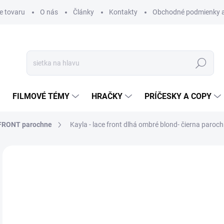
e tovaru
O nás
Články
Kontakty
Obchodné podmienky a
Hľadať
FILMOVÉ TÉMY
HRAČKY
PRÍČESKY A COPY
FRONT parochne
Kayla - lace front dlhá ombré blond- čierna paroc
Neohodnotené
Podrobnosti hodnotenia
€
€60
Jedn
SK