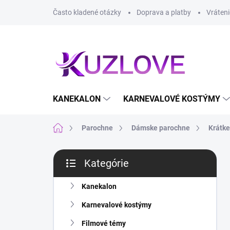
Prejsť
Často kladené otázky
Doprava a platby
Vráteni
na
obsah
KANEKALON
KARNEVALOVÉ KOSTÝMY
Domov
Parochne
Dámske parochne
Krátke
B
Kategórie
o
Preskočiť
č
kategórie
n
Kanekalon
ý
Karnevalové kostýmy
p
a
Filmové témy