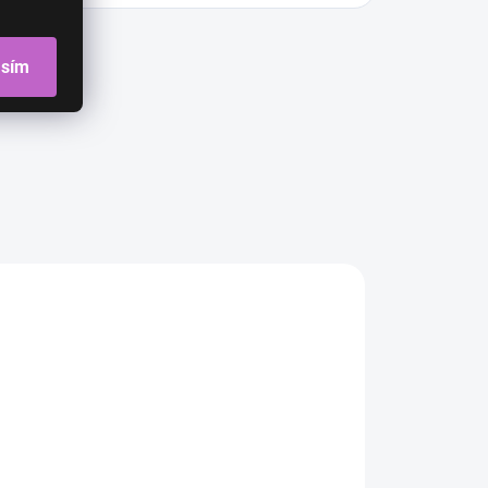
asím
CIA
AKCIA
AKCIA
Madison -
Margita -
Eleanor -