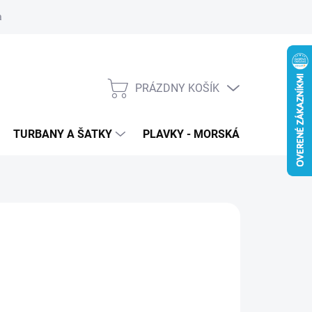
 ochrana osobných údajov
PRÁZDNY KOŠÍK
NÁKUPNÝ
KOŠÍK
TURBANY A ŠATKY
PLAVKY - MORSKÁ PANNA
T
:
WIGOROUS
90
€65
,85 bez DPH
otková
LADOM