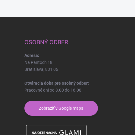
OSOBNÝ ODBER
Adresa:
Na Pántoch 18
Bratislava, 831 06
Otváracia doba pre osobný odber:
Pracovné dni od 8.00 do 16.00
Zobraziť v Google maps