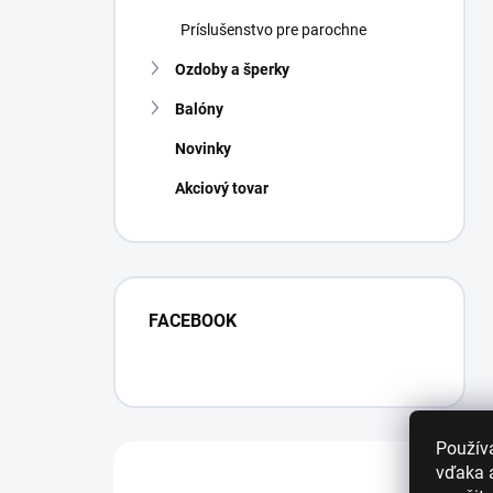
Príslušenstvo pre parochne
Ozdoby a šperky
Balóny
Novinky
Akciový tovar
FACEBOOK
Použív
vďaka a
Máte otázku?