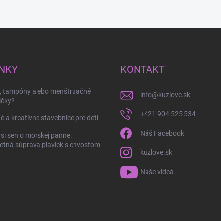
NKY
KONTAKT
y, tampóny alebo menštruačné
info
@
kuzlove.sk
ičky?
+421 904 525 534
é a kreatívne stavebnice pre deti
Náš Facebook
 si sen o morskej panne:
tná súprava plaviek s chvostom
kuzlove.sk
Naše videá