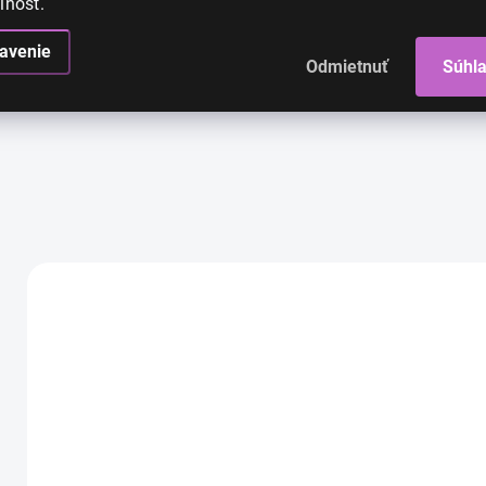
ľnosť.
avenie
Odmietnuť
Súhl
High-contrast mode
AKCIA
AKCIA
AK
Elena -
Valéria -