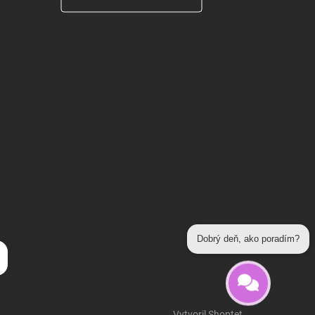
Dobrý deň, ako poradím?
Odoslať
Vytvoril Shoptet