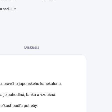
u nad 80 €
Diskusia
lný zákaznícky servis
lu, pravého japonského kanekalonu.
a je pohodlná, ľahká a vzdušná.
eľkosť podľa potreby.