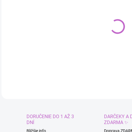
cena
MÔŽ
DO:
10.
DETA
DORUČENIE DO 1 AŽ 3
DARČEKY A 
DNÍ
ZDARMA ✨
Bližšie info
Doprava ZDAR