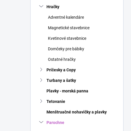
n
Hračky
e
l
Adventné kalendáre
Magnetické stavebnice
Kvetinové stavebnice
Domčeky pre bábiky
Ostatné hračky
Príčesky a Copy
Turbany a šatky
Plavky - morská panna
Tetovanie
Menštruačné nohavičky a plavky
Parochne