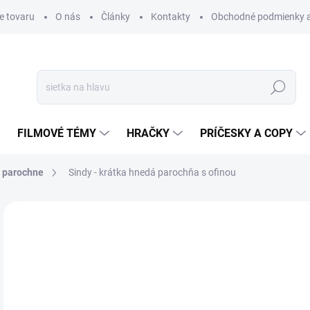
e tovaru
O nás
Články
Kontakty
Obchodné podmienky a
Hľadať
FILMOVÉ TÉMY
HRAČKY
PRÍČESKY A COPY
 parochne
Sindy - krátka hnedá parochňa s ofinou
Neohodnotené
Podrobnosti hodnotenia
ZNAČKA
€
€52
Jedn
SK