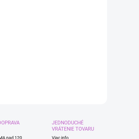
:
EME DORUČIŤ
8.2026
−
+
Pridať do košíka
ILNÉ INFORMÁCIE
OPÝTAŤ SA
STRÁŽIŤ
DOPRAVA
JEDNODUCHÉ
VRÁTENIE TOVARU
MA nad 120
Viac info