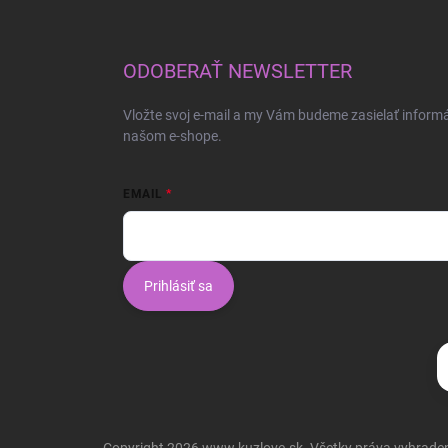
ODOBERAŤ NEWSLETTER
Vložte svoj e-mail a my Vám budeme zasielať inform
našom e-shope.
EMAIL
Prihlásiť sa