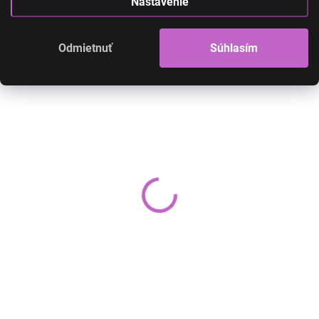
Nastavenie
Odmietnuť
Súhlasím
AKCIA
AKCIA
Cosplay - krátka červená -
Madison - krátka
ryšavá parochňa s drdolom
parochňa s ofino
a ofinou
91,00 €
36,00 €
59,00 €
25,00 €
29,27 € bez DPH
20,33 € bez DPH
SKLADOM
Do košíka
Do košíka