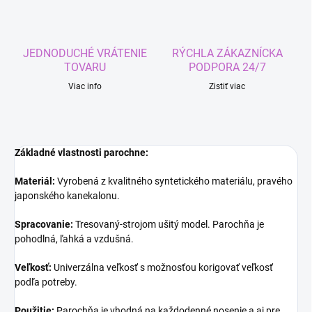
JEDNODUCHÉ VRÁTENIE
RÝCHLA ZÁKAZNÍCKA
TOVARU
PODPORA 24/7
Viac info
Zistiť viac
Základné vlastnosti parochne:
Materiál:
Vyrobená z kvalitného syntetického materiálu, pravého
japonského kanekalonu.
Spracovanie:
Tresovaný-strojom ušitý model. Parochňa je
pohodlná, ľahká a vzdušná.
Veľkosť:
Univerzálna veľkosť s možnosťou korigovať veľkosť
podľa potreby.
Použitie:
Parochňa je vhodná na každodenné nosenie a aj pre