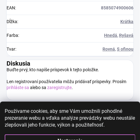
EAN
:
8585074900606
Dĺžka
:
Krátka
Farba
:
Hnedá
,
Ryšavá
Tvar
:
Rovná
,
S ofinou
Diskusia
Buďte prvý, kto napíše príspevok k tejto položke.
Len registrovaní používatelia môžu pridávať príspevky. Prosím
prihláste sa
alebo sa
zaregistrujte
.
Používame cookies, aby sme Vám umožnili pohodlné
prezeranie webu a vďaka analýze prevádzky webu neustále
High-contrast mode
zlepšovali jeho funkcie, výkon a použiteľnosť.