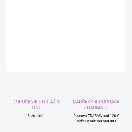
cena:
MÔŽEME
DORUČIŤ DO:
10.8.2026
−
+
Pridať do košíka
DETAILNÉ INFORMÁCIE
OPÝTAŤ SA
STRÁŽIŤ
DORUČENIE DO 1 AŽ 3
DARČEKY A DOPRAVA
DNÍ
ZDARMA ✨
Bližšie info
Doprava ZDARMA nad 120 €
Darček k nákupu nad 80 €