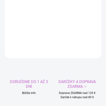
cena:
MÔŽEME
DORUČIŤ DO:
11.8.2026
−
+
Pridať do košíka
DETAILNÉ INFORMÁCIE
OPÝTAŤ SA
STRÁŽIŤ
DORUČENIE DO 1 AŽ 3
DARČEKY A DOPRAVA
DNÍ
ZDARMA ✨
Bližšie info
Doprava ZDARMA nad 120 €
Darček k nákupu nad 80 €