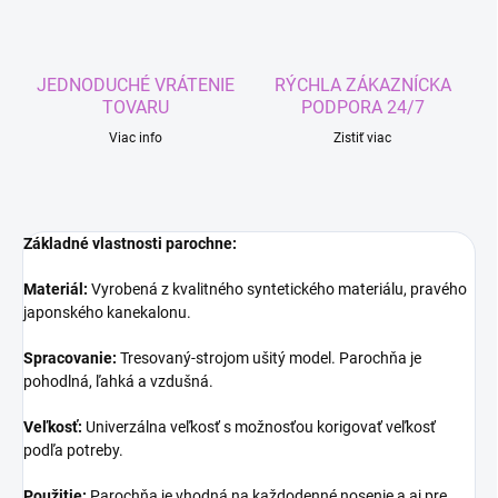
JEDNODUCHÉ VRÁTENIE
RÝCHLA ZÁKAZNÍCKA
TOVARU
PODPORA 24/7
Viac info
Zistiť viac
Základné vlastnosti parochne:
Materiál:
Vyrobená z kvalitného syntetického materiálu, pravého
japonského kanekalonu.
Spracovanie:
Tresovaný-strojom ušitý model. Parochňa je
pohodlná, ľahká a vzdušná.
Veľkosť:
Univerzálna veľkosť s možnosťou korigovať veľkosť
podľa potreby.
Použitie:
Parochňa je vhodná na každodenné nosenie a aj pre