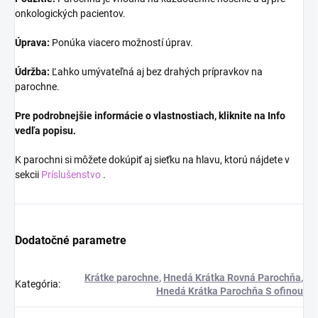
onkologických pacientov.
Úprava:
Ponúka viacero možností úprav.
Údržba:
Ľahko umývateľná aj bez drahých prípravkov na
parochne.
Pre podrobnejšie informácie o vlastnostiach, kliknite na Info
vedľa popisu.
K parochni si môžete dokúpiť aj sieťku na hlavu, ktorú nájdete v
sekcii
Príslušenstvo
.
Dodatočné parametre
Krátke parochne
,
Hnedá Krátka Rovná Parochňa
,
Kategória
:
Hnedá Krátka Parochňa S ofinou