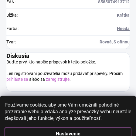
EAN
:
8585074913712
Dĺžka
:
Krátka
Farba
:
Hnedá
Tvar
:
Rovná
,
S ofinou
Diskusia
Buďte prvý, kto napíše príspevok k tejto položke.
Len registrovaní používatelia môžu pridávať príspevky. Prosím
prihláste sa
alebo sa
zaregistrujte
.
Používame cookies, aby sme Vám umožnili pohodlné
prezeranie webu a vďaka analýze prevádzky webu neustále
High-contrast mode
zlepšovali jeho funkcie, výkon a použiteľnosť.
Nastavenie