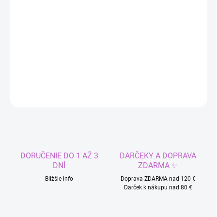
−
+
Pridať do košíka
Parochňa M3GAN
DETAILNÉ INFORMÁCIE
OPÝTAŤ SA
STRÁŽIŤ
DORUČENIE DO 1 AŽ 3
DARČEKY A DOPRAVA
DNÍ
ZDARMA ✨
Bližšie info
Doprava ZDARMA nad 120 €
Darček k nákupu nad 80 €