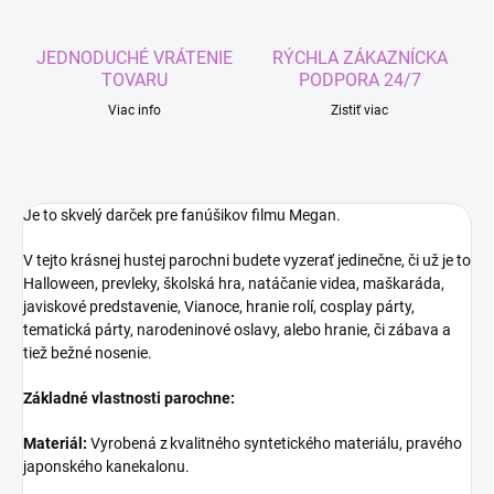
JEDNODUCHÉ VRÁTENIE
RÝCHLA ZÁKAZNÍCKA
TOVARU
PODPORA 24/7
Viac info
Zistiť viac
Je to skvelý darček pre fanúšikov filmu Megan.
V tejto krásnej hustej parochni budete vyzerať jedinečne, či už je to
Halloween, prevleky, školská hra, natáčanie videa, maškaráda,
javiskové predstavenie, Vianoce, hranie rolí, cosplay párty,
tematická párty, narodeninové oslavy, alebo hranie, či zábava a
tiež bežné nosenie.
Základné vlastnosti parochne:
Materiál:
Vyrobená z kvalitného syntetického materiálu, pravého
japonského kanekalonu.