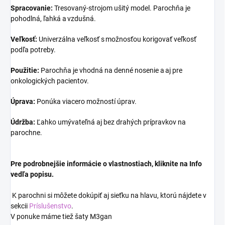
Spracovanie:
Tresovaný-strojom ušitý model. Parochňa je
pohodlná, ľahká a vzdušná.
Veľkosť:
Univerzálna veľkosť s možnosťou korigovať veľkosť
podľa potreby.
Použitie:
Parochňa je vhodná na denné nosenie a aj pre
onkologických pacientov.
Úprava:
Ponúka viacero možností úprav.
Údržba:
Ľahko umývateľná aj bez drahých prípravkov na
parochne.
Pre podrobnejšie informácie o vlastnostiach, kliknite na
Info
vedľa popisu.
K parochni si môžete dokúpiť aj sieťku na hlavu, ktorú nájdete v
sekcii
Príslušenstvo
.
V ponuke máme tiež šaty M3gan