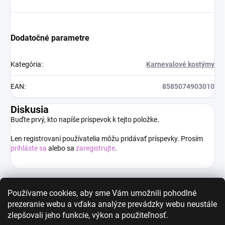
Dodatočné parametre
Kategória
:
Karnevalové kostýmy
EAN
:
8585074903010
Diskusia
Buďte prvý, kto napíše príspevok k tejto položke.
Len registrovaní používatelia môžu pridávať príspevky. Prosím
prihláste sa
alebo sa
zaregistrujte
.
Používame cookies, aby sme Vám umožnili pohodlné
prezeranie webu a vďaka analýze prevádzky webu neustále
High-contrast mode
zlepšovali jeho funkcie, výkon a použiteľnosť.