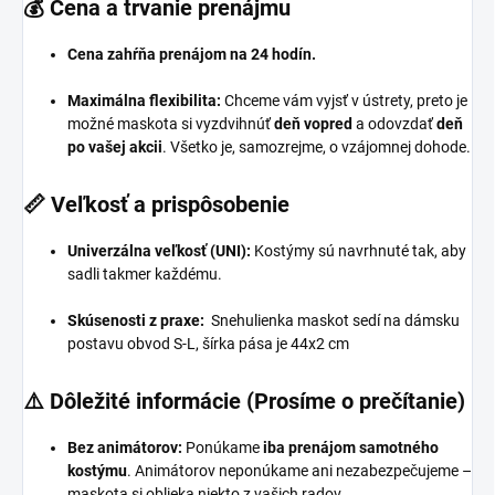
💰 Cena a trvanie prenájmu
Cena zahŕňa prenájom na 24 hodín.
Maximálna flexibilita:
Chceme vám vyjsť v ústrety,
preto je
možné maskota si vyzdvihnúť
deň vopred
a odovzdať
deň
po vašej akcii
.
Všetko je,
samozrejme,
o vzájomnej dohode.
📏 Veľkosť a prispôsobenie
Univerzálna veľkosť (UNI):
Kostýmy sú navrhnuté tak,
aby
sadli takmer každému.
Skúsenosti z praxe:
Snehulienka maskot sedí na dámsku
postavu obvod S-L, šírka pása je 44x2 cm
⚠️ Dôležité informácie (Prosíme o prečítanie)
Bez animátorov:
Ponúkame
iba prenájom samotného
kostýmu
.
Animátorov neponúkame ani nezabezpečujeme –
maskota si oblieka niekto z vašich radov.