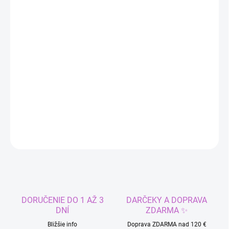
DORUČIŤ DO:
11.8.2026
−
+
Pridať do košíka
Iba osobný odber na Komárnickej 14 v Bratislave-Ružinove.
Animátor nie je zahrnutý. Prenájom je potrebné dohodnúť
telefonicky vopred.
DETAILNÉ INFORMÁCIE
OPÝTAŤ SA
STRÁŽIŤ
DORUČENIE DO 1 AŽ 3
DARČEKY A DOPRAVA
DNÍ
ZDARMA ✨
Bližšie info
Doprava ZDARMA nad 120 €