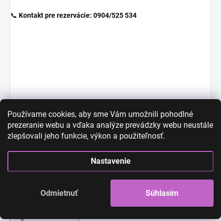
📞
Kontakt pre rezervácie: 0904/525 534
Používame cookies, aby sme Vám umožnili pohodlné
Diskusia
prezeranie webu a vďaka analýze prevádzky webu neustále
Buďte prvý, kto napíše príspevok k tejto položke.
zlepšovali jeho funkcie, výkon a použiteľnosť.
Len registrovaní používatelia môžu pridávať príspevky. Prosím
Nastavenie
prihláste sa
alebo sa
zaregistrujte
.
Odmietnuť
Súhlasím
High-contrast mode