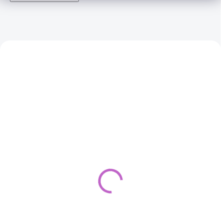
AKCIA
AKCIA
MASKOT - Stitch na
MASKOT - Bluey 
prenájom
prenájom
80,00 €
40,00 €
80,00 €
40,00 €
32,52 € bez DPH
32,52 € bez DPH
SKLADOM