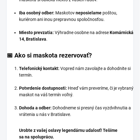
Iba osobný odber:
Maskotov
neposielame
poštou,
kuriérom ani inou prepravnou spoločnosťou.
Miesto prevzatia:
Výhradne osobne na adrese
Komárnická
14, Bratislava
.
📅 Ako si maskota rezervovať?
Telefonický kontakt:
Vopred nám zavolajte a dohodnite si
termín.
Potvrdenie dostupnosti:
Hneď vám preveríme,
či je vybraný
maskot na váš termín voľný.
Dohoda a odber:
Dohodneme si presný čas vyzdvihnutia a
vrátenia u nás v Bratislave.
Urobte z vašej oslavy legendárnu udalosť! Tešíme
sa na spoluprácu.