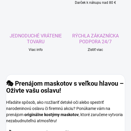
Darček k nákupu nad 80 €
JEDNODUCHÉ VRÁTENIE
RÝCHLA ZÁKAZNÍCKA
TOVARU
PODPORA 24/7
Viac info
Zistiť viac
🎭 Prenájom maskotov s veľkou hlavou –
Oživte vašu oslavu!
Hľadáte spôsob,
ako rozžiariť detské oči alebo spestriť
narodeninovú oslavu či firemnú akciu?
Ponúkame vám na
prenájom
originálne kostýmy maskotov
,
ktoré zaručene vytvoria
nezabudnuteľnú atmosféru!