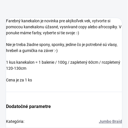
Farebný kanekalon je novinka pre akýkoľvek vek, vytvorte si
pomocou kanekalonu úžasné, vysnívané copy alebo afrocopíky. V
ponuke máme farby, vyberte si tie svoje :-)
Nie je treba žiadne spony, sponky, jedine čo je potrebné sú vlasy,
hrebeň a gumička na záver :-)
1 kus kanekalon = 1 balenie / 100g / zapletený 60cm / rozpletený
120-130cm
Cena je za 1 ks
Dodatočné parametre
Kategória
:
Jumbo Braid