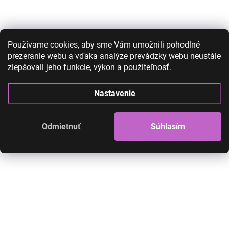
Používame cookies, aby sme Vám umožnili pohodlné
prezeranie webu a vďaka analýze prevádzky webu neustále
zlepšovali jeho funkcie, výkon a použiteľnosť.
Kanekalon - farebné
Kanekalon - fare
copíky - fialovo modrá MC8
copíky - modro ružová
Nastavenie
MB28
12,00 €
8,90 €
12,00 €
7,90 €
7,24 € bez DPH
Odmietnuť
Súhlasím
6,42 € bez DPH
SKLADOM
Do košíka
Do košíka