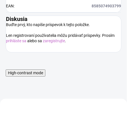
EAN
:
8585074903799
Diskusia
Buďte prvý, kto napíše príspevok k tejto položke.
Len registrovaní používatelia môžu pridávať príspevky. Prosím
prihláste sa
alebo sa
zaregistrujte
.
High-contrast mode
AKCIA
AKCIA