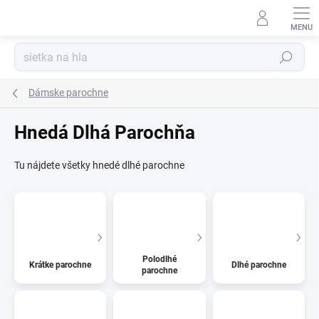
Prejsť
na
Kúzelný zákaznícky servis
obsah
Hľadať
Dámske parochne
Hnedá Dlhá Parochňa
Tu nájdete všetky hnedé dlhé parochne
Polodlhé
Krátke parochne
Dlhé parochne
parochne