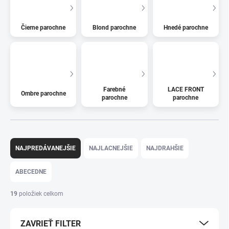
Čierne parochne
Blond parochne
Hnedé parochne
Farebné
LACE FRONT
Ombre parochne
parochne
parochne
R
a
NAJPREDÁVANEJŠIE
NAJLACNEJŠIE
NAJDRAHŠIE
d
e
ABECEDNE
n
i
19
položiek celkom
e
p
ZAVRIEŤ FILTER
r