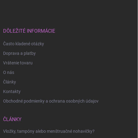
á
p
ä
t
i
DÔLEŽITÉ INFORMÁCIE
e
Často kladené otázky
Doprava a platby
Vrátenie tovaru
O nás
Články
Kontakty
Obchodné podmienky a ochrana osobných údajov
ČLÁNKY
Vložky, tampóny alebo menštruačné nohavičky?