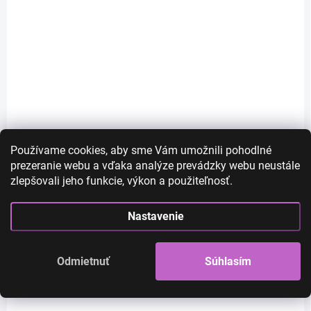
SKLADOM
SKLADOM
Používame cookies, aby sme Vám umožnili pohodlné
Kellsie - lace front
Anna Frozen - dlhá
prezeranie webu a vďaka analýze prevádzky webu neustále
dlhá hnedá s
hnedá parochňa s
zlepšovali jeho funkcie, výkon a použiteľnosť.
červeným melírom
vrkočmi
vlnitá parochňa
€52
€28
Nastavenie
€42,28 bez DPH
€22,76 bez DPH
Do košíka
Do košíka
Odmietnuť
Súhlasím