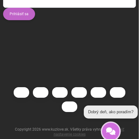
Prihlásiť sa
Dobrý deň, ako poradím?
Copyright 2026
www.kuzlove.sk
. Všetky práva vyhradené.
Upraviť
nastavenie cookies