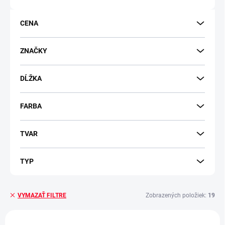
o
d
CENA
u
k
t
ZNAČKY
o
v
DĹŽKA
FARBA
TVAR
TYP
Zobrazených položiek:
19
VYMAZAŤ FILTRE
V
NOVINKA