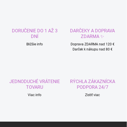
v
l
á
d
a
c
DORUČENIE DO 1 AŽ 3
DARČEKY A DOPRAVA
i
DNÍ
ZDARMA ✨
e
p
Bližšie info
Doprava ZDARMA nad 120 €
r
Darček k nákupu nad 80 €
v
k
y
v
ý
JEDNODUCHÉ VRÁTENIE
RÝCHLA ZÁKAZNÍCKA
p
TOVARU
PODPORA 24/7
i
s
Viac info
Zistiť viac
u
Z