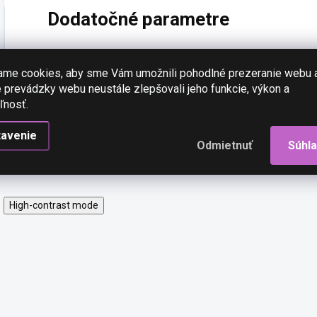
Dodatočné parametre
Kategória
:
ame cookies, aby sme Vám umožnili pohodlné prezeranie webu 
 prevádzky webu neustále zlepšovali jeho funkcie, výkon a
EAN
:
ľnosť.
tavenie
Odmietnuť
Súhl
High-contrast mode