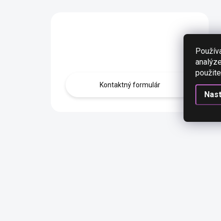
Máte otázku?
Obráťte sa na nás.
Použív
analýze
použite
Kontaktný formulár
Nas