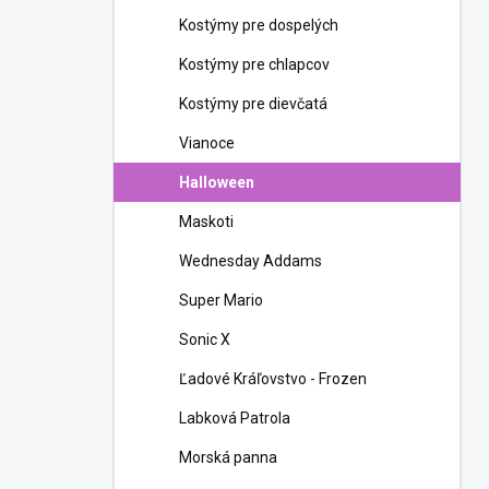
n
Kostýmy pre dospelých
e
l
Kostýmy pre chlapcov
Kostýmy pre dievčatá
Vianoce
Halloween
Maskoti
Wednesday Addams
Super Mario
Sonic X
Ľadové Kráľovstvo - Frozen
Labková Patrola
Morská panna