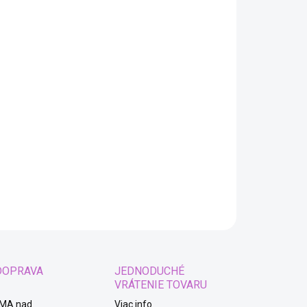
:
EME DORUČIŤ
8.2026
−
+
Pridať do košíka
ým pre deti Vreskot - Ghostface
AILNÉ INFORMÁCIE
OPÝTAŤ SA
STRÁŽIŤ
DOPRAVA
JEDNODUCHÉ
VRÁTENIE TOVARU
MA nad
Viac info