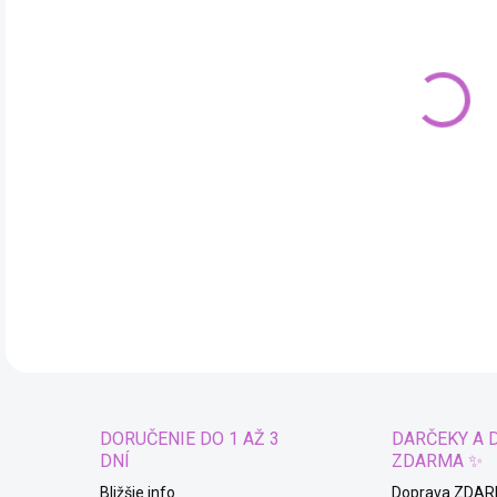
cena
MÔŽ
DO:
10.
Kost
DET
DORUČENIE DO 1 AŽ 3
DARČEKY A 
DNÍ
ZDARMA ✨
Bližšie info
Doprava ZDAR