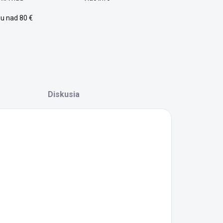
u nad 80 €
Diskusia
lný zákaznícky servis