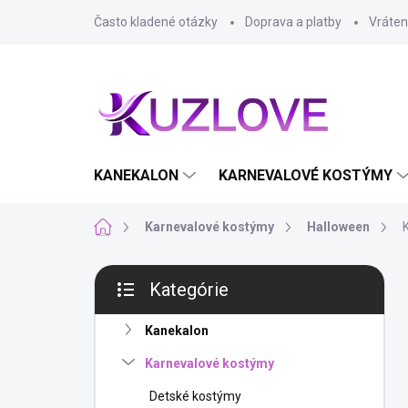
Prejsť
Často kladené otázky
Doprava a platby
Vráten
na
obsah
KANEKALON
KARNEVALOVÉ KOSTÝMY
Domov
Karnevalové kostýmy
Halloween
B
Kategórie
o
Preskočiť
č
kategórie
n
Kanekalon
ý
Karnevalové kostýmy
p
a
Detské kostýmy