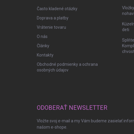
i
Vložk
Často kladené otázky
e
nohav
Doprava a platby
Kúzeln
Vrátenie tovaru
deti
O nás
Splňte
Články
Komple
chvos
Kontakty
Obchodné podmienky a ochrana
osobných údajov
ODOBERAŤ NEWSLETTER
Vložte svoj e-mail a my Vám budeme zasielať info
našom e-shope.