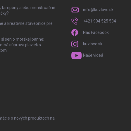
y, tampóny alebo menštruačné
info
@
kuzlove.sk
ičky?
+421 904 525 534
é a kreatívne stavebnice pre
Náš Facebook
 si sen o morskej panne:
kuzlove.sk
tná súprava plaviek s
tom
Naše videá
rmácie o nových produktoch na