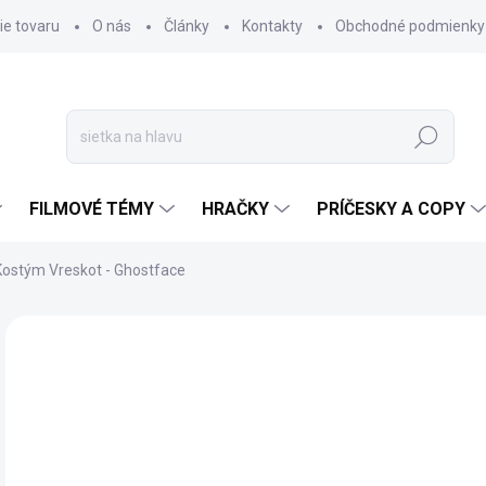
ie tovaru
O nás
Články
Kontakty
Obchodné podmienky 
Hľadať
FILMOVÉ TÉMY
HRAČKY
PRÍČESKY A COPY
Kostým Vreskot - Ghostface
Neohodnotené
Podrobnosti hodnotenia
€
€7,
Jedn
SK