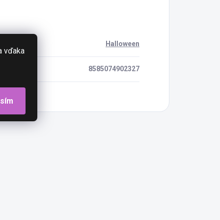
Halloween
a vďaka
8585074902327
asím