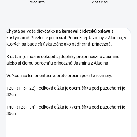
Viac info
Zistiť viac
Chystá sa Vaše dievčatko na
karneval
či
detskú oslavu
s
kostýmami? Prezlečte ju do
šiat
Princeznej Jazmíny z Aladina, v
ktorých sa bude cítiť skutočne ako nádherná princezná.
K šatám je možné dokúpiť aj doplnky pre princeznú Jasmínu
alebo aj čiernu parochňu princezná Jasmína z Aladina.
Veľkosti sú len orientačné, preto prosím pozrite rozmery.
120 - (116-122) - celková dĺžka je 68cm, šírka pod pazuchami je
32cm
140 - (128-134) - celková dĺžka je 77cm, šírka pod pazuchami je
36cm