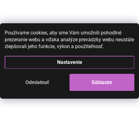
AKCIA
AKCIA
NOVINKA
Používame cookies, aby sme Vám umožnili pohodlné
prezeranie webu a vďaka analýze prevádzky webu neustále
zlepšovali jeho funkcie, výkon a použiteľnosť.
Nastavenie
Jasmína Aladin detský
Rapunzel šaty - 
kostým
2
Odmietnuť
Súhlasím
45,00 €
25,00 €
38,00 €
26,00 €
20,33 € bez DPH
21,14 € bez DPH
SKLADOM
Kostým Jasmína Aladin pre dievčatká.
Rapunzel šaty - Locika
Detail
Detail