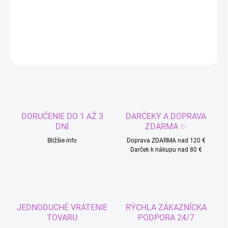
Šaty Jazmína Aladin pre dievčatká.
DETAILNÉ INFORMÁCIE
OPÝTAŤ SA
STRÁŽIŤ
DORUČENIE DO 1 AŽ 3
DARČEKY A DOPRAVA
DNÍ
ZDARMA ✨
Bližšie info
Doprava ZDARMA nad 120 €
Darček k nákupu nad 80 €
JEDNODUCHÉ VRÁTENIE
RÝCHLA ZÁKAZNÍCKA
TOVARU
PODPORA 24/7