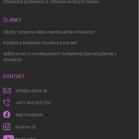
Obchodné podmienky a ochrana osobných údajov
Odoslať
ČLÁNKY
Vložky, tampóny alebo menštruačné nohavičky?
Kúzelné a kreatívne stavebnice pre deti
Splňte si sen o morskej panne: Kompletná súprava plaviek s
chvostom
KONTAKT
info
@
kuzlove.sk
+421 904 525 534
Náš Facebook
kuzlove.sk
Naše videá