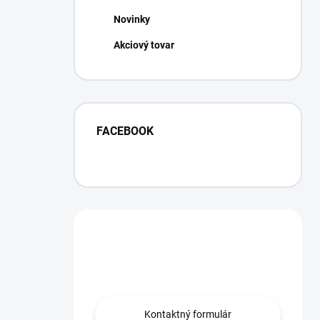
Novinky
Akciový tovar
FACEBOOK
Máte otázku?
Obráťte sa na nás.
Kontaktný formulár