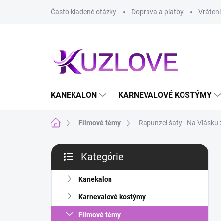
Prejsť
Často kladené otázky
Doprava a platby
Vráteni
na
obsah
KANEKALON
KARNEVALOVÉ KOSTÝMY
Domov
Filmové témy
Rapunzel šaty - Na Vlásku 
B
Kategórie
o
Preskočiť
č
kategórie
n
Kanekalon
ý
Karnevalové kostýmy
p
a
Filmové témy