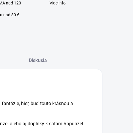
MA nad 120
Viac info
u nad 80 €
Diskusia
lný zákaznícky servis
a fantázie, hier, buď touto krásnou a
nzel alebo aj doplnky k šatám Rapunzel.