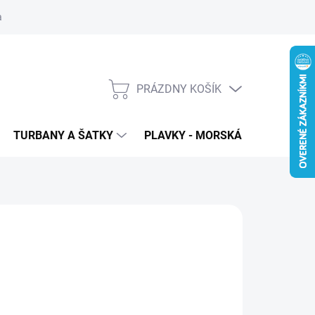
 ochrana osobných údajov
PRÁZDNY KOŠÍK
NÁKUPNÝ
KOŠÍK
TURBANY A ŠATKY
PLAVKY - MORSKÁ PANNA
T
 €38
od
€26
€21,14
bez DPH