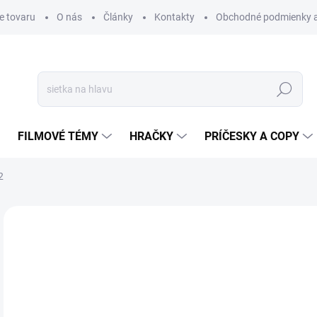
e tovaru
O nás
Články
Kontakty
Obchodné podmienky a
Hľadať
FILMOVÉ TÉMY
HRAČKY
PRÍČESKY A COPY
2
Neohodnotené
Podrobnosti hodnotenia
NOVINKA
od
od