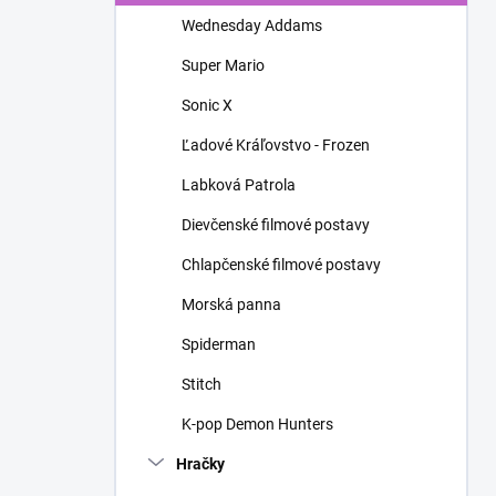
n
Wednesday Addams
e
l
Super Mario
Sonic X
Ľadové Kráľovstvo - Frozen
Labková Patrola
Dievčenské filmové postavy
Chlapčenské filmové postavy
Morská panna
Spiderman
Stitch
K-pop Demon Hunters
Hračky