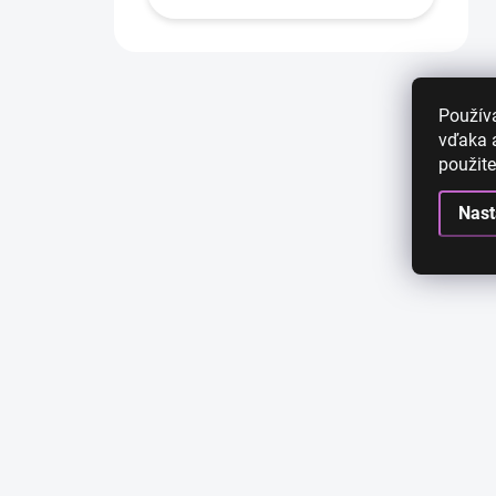
Použív
vďaka a
použite
Nast