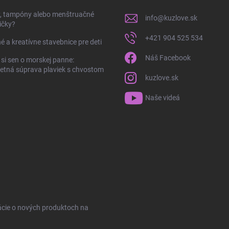
y, tampóny alebo menštruačné
info
@
kuzlove.sk
ičky?
+421 904 525 534
é a kreatívne stavebnice pre deti
Náš Facebook
 si sen o morskej panne:
tná súprava plaviek s chvostom
kuzlove.sk
Naše videá
ácie o nových produktoch na