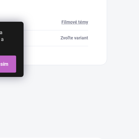
Filmové témy
 a
Zvoľte variant
 a
asím