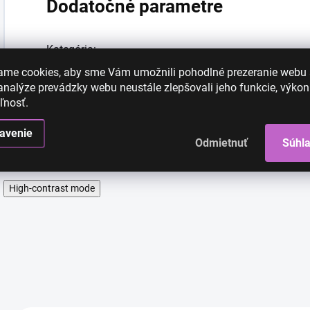
Dodatočné parametre
Kategória
:
ame cookies, aby sme Vám umožnili pohodlné prezeranie webu
EAN
:
nalýze prevádzky webu neustále zlepšovali jeho funkcie, výkon
ľnosť.
avenie
Odmietnuť
Súhl
High-contrast mode