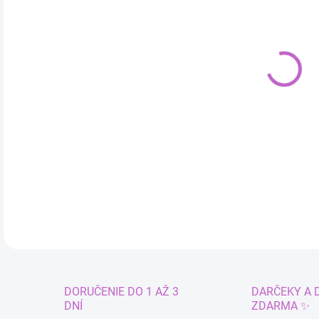
Jedn
ZVO
cena
VAR
MÔŽ
Rapu
DETA
DORUČENIE DO 1 AŽ 3
DARČEKY A 
DNÍ
ZDARMA ✨