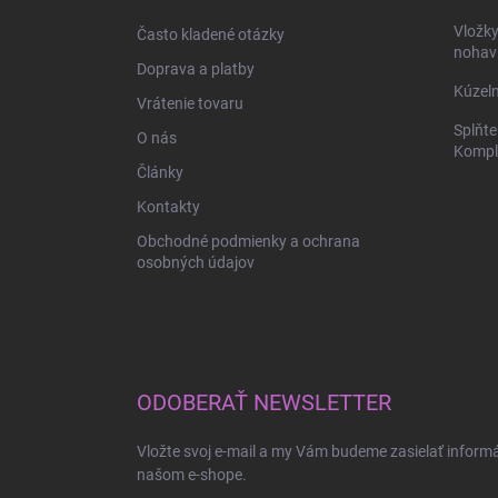
i
Vložk
Často kladené otázky
e
nohav
Doprava a platby
Kúzeln
Vrátenie tovaru
Splňte
O nás
Komple
Články
Kontakty
Obchodné podmienky a ochrana
osobných údajov
ODOBERAŤ NEWSLETTER
Vložte svoj e-mail a my Vám budeme zasielať inform
našom e-shope.