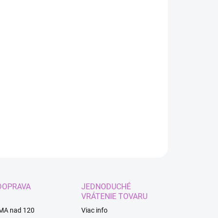
:
IANT
EME DORUČIŤ DO:
ZVOĽTE VARIANT
−
+
Pridať do košíka
kový set morská panna.
ILNÉ INFORMÁCIE
OPÝTAŤ SA
STRÁŽIŤ
DOPRAVA
JEDNODUCHÉ
VRÁTENIE TOVARU
MA nad 120
Viac info