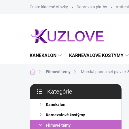
Prejsť
Často kladené otázky
Doprava a platby
Vráteni
na
obsah
KANEKALON
KARNEVALOVÉ KOSTÝMY
Domov
Filmové témy
Morská panna set plaviek 
B
Kategórie
o
Preskočiť
č
kategórie
n
Kanekalon
ý
Karnevalové kostýmy
p
a
Filmové témy