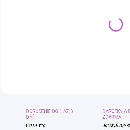
cena
VAR
MÔŽ
Plav
DETA
DORUČENIE DO 1 AŽ 3
DARČEKY A 
DNÍ
ZDARMA ✨
Bližšie info
Doprava ZDAR