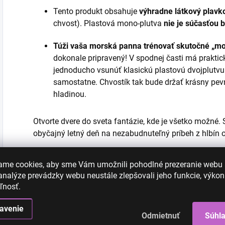
Tento produkt obsahuje
výhradne látkový plavk
chvost). Plastová mono-plutva
nie je súčasťou 
Túži vaša morská panna trénovať skutočné „mo
dokonale pripravený! V spodnej časti má praktic
jednoducho vsunúť klasickú plastovú dvojplutvu 
samostatne. Chvostík tak bude držať krásny pevn
hladinou.
Otvorte dvere do sveta fantázie, kde je všetko možné. 
obyčajný letný deň na nezabudnuteľný príbeh z hlbín oce
ame cookies, aby sme Vám umožnili pohodlné prezeranie webu
nalýze prevádzky webu neustále zlepšovali jeho funkcie, výkon
ľnosť.
avenie
Odmietnuť
Súhl