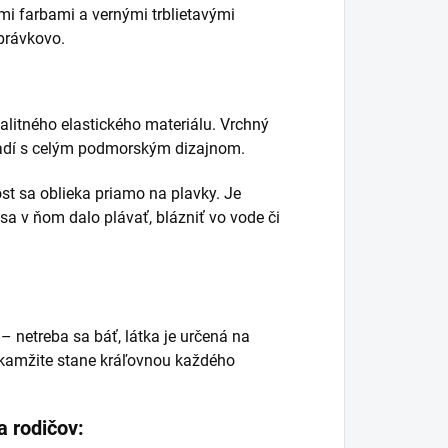
i farbami a vernými trblietavými
zprávkovo.
valitného elastického materiálu. Vrchný
 ladí s celým podmorským dizajnom.
t sa oblieka priamo na plavky. Je
 sa v ňom dalo plávať, blázniť vo vode či
– netreba sa báť, látka je určená na
okamžite stane kráľovnou každého
a rodičov: