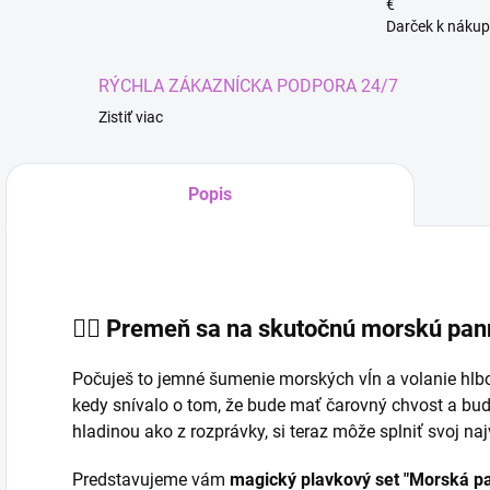
€
Darček k nákup
RÝCHLA ZÁKAZNÍCKA PODPORA 24/7
Zistiť viac
Popis
🧜‍♀️ Premeň sa na skutočnú morskú pa
Počuješ to jemné šumenie morských vĺn a volanie hlb
kedy snívalo o tom, že bude mať čarovný chvost a bu
hladinou ako z rozprávky, si teraz môže splniť svoj naj
Kúze
Predstavujeme vám
magický plavkový set "Morská p