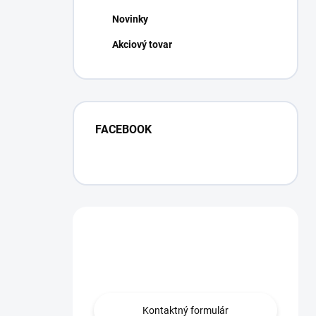
Novinky
Akciový tovar
FACEBOOK
Máte otázku?
Obráťte sa na nás.
Kontaktný formulár