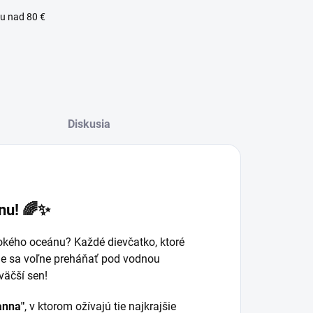
u nad 80 €
Diskusia
nnu! 🌈✨
okého oceánu? Každé dievčatko, ktoré
de sa voľne preháňať pod vodnou
väčší sen!
lný zákaznícky servis
anna"
, v ktorom ožívajú tie najkrajšie