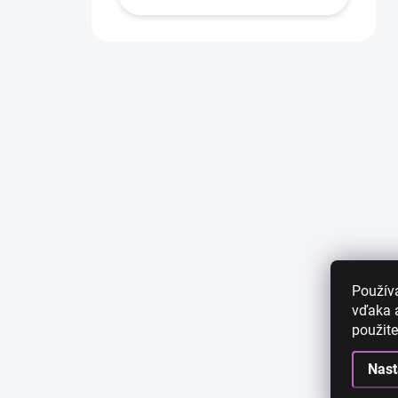
Použív
vďaka a
použite
Nast