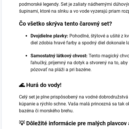
podmorské legendy. Set je zaliaty nádhernými dúhovým
šupinami, ktoré na slnku a vo vode vyzerajú priam ro
Čo všetko skrýva tento čarovný set?
Dvojdielne plavky:
Pohodlné, štýlové a ušité z k
diel zdobia hravé farby a spodný diel dokonale
Samostatný látkový chvost:
Tento magický chvos
ľahučký, príjemný na dotyk a stvorený na to, aby
pózovať na pláži a pri bazéne.
🌊 Hurá do vody!
Celý set je plne prispôsobený na vodné dobrodružstvá 
kúpanie a rýchlo schne. Vaša malá princezná sa tak 
bazéna či morského brehu.
💡 Dôležité informácie pre malých plavcov 