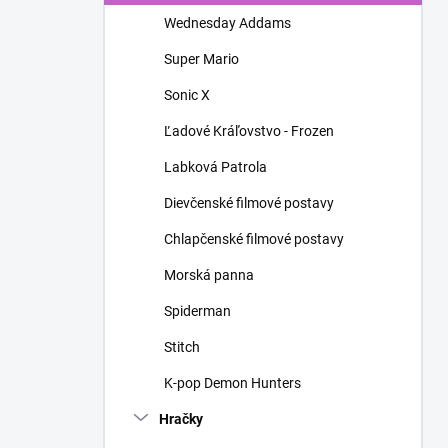
n
Wednesday Addams
e
l
Super Mario
Sonic X
Ľadové Kráľovstvo - Frozen
Labková Patrola
Dievčenské filmové postavy
Chlapčenské filmové postavy
Morská panna
Spiderman
Stitch
K-pop Demon Hunters
Hračky