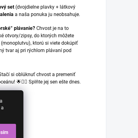
ový set
(dvojdielne plavky + látkový
balenia
a naša ponuka ju neobsahuje.
rské“ plávanie?
Chvost je na to
ké otvory/zipsy, do ktorých môžete
(monoplutvu), ktorú si viete dokúpiť
ý tvar aj pri rýchlom plávaní pod
Stačí si oblúknuť chvost a premeniť
ánu! 🌟🧜‍♀️ Splňte jej sen ešte dnes.
 a
 a
asím