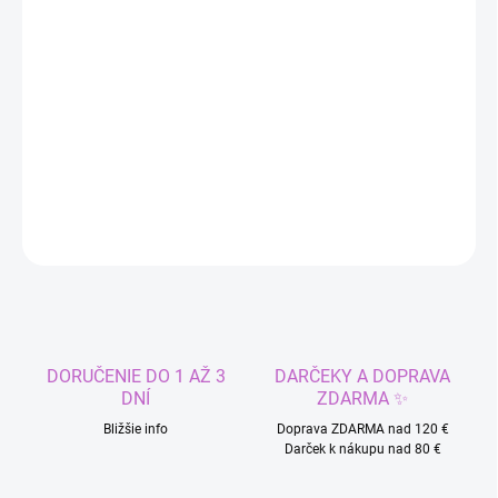
MÔŽEME DORUČIŤ DO:
ZVOĽTE VARIANT
−
+
Pridať do košíka
Plavkový set morská panna.
DETAILNÉ INFORMÁCIE
OPÝTAŤ SA
STRÁŽIŤ
DORUČENIE DO 1 AŽ 3
DARČEKY A DOPRAVA
DNÍ
ZDARMA ✨
Bližšie info
Doprava ZDARMA nad 120 €
Darček k nákupu nad 80 €