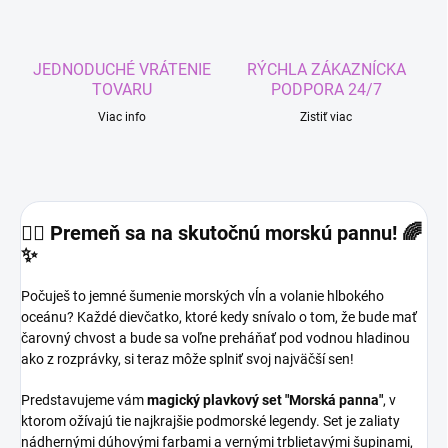
JEDNODUCHÉ VRÁTENIE
RÝCHLA ZÁKAZNÍCKA
TOVARU
PODPORA 24/7
Viac info
Zistiť viac
🧜‍♀️ Premeň sa na skutočnú morskú pannu! 🌈
✨
Počuješ to jemné šumenie morských vĺn a volanie hlbokého
oceánu? Každé dievčatko, ktoré kedy snívalo o tom, že bude mať
čarovný chvost a bude sa voľne preháňať pod vodnou hladinou
ako z rozprávky, si teraz môže splniť svoj najväčší sen!
Predstavujeme vám
magický plavkový set "Morská panna"
, v
ktorom ožívajú tie najkrajšie podmorské legendy. Set je zaliaty
nádhernými dúhovými farbami a vernými trblietavými šupinami,