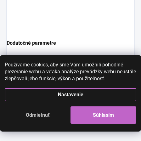
Dodatočné parametre
Kategória
:
Filmové témy
Používame cookies, aby sme Vám umožnili pohodlné
prezeranie webu a vďaka analýze prevádzky webu neustále
EAN
:
8585074915884
zlepšovali jeho funkcie, výkon a použiteľnosť.
Diskusia
Buďte prvý, kto napíše príspevok k tejto položke.
Nastavenie
Len registrovaní používatelia môžu pridávať príspevky. Prosím
prihláste sa
alebo sa
zaregistrujte
.
Odmietnuť
Súhlasím