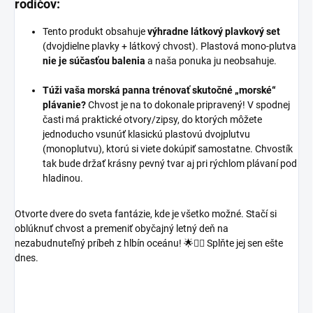
rodičov:
Tento produkt obsahuje
výhradne látkový plavkový set
(dvojdielne plavky + látkový chvost). Plastová mono-plutva
nie je súčasťou balenia
a naša ponuka ju neobsahuje.
Túži vaša morská panna trénovať skutočné „morské“
plávanie?
Chvost je na to dokonale pripravený! V spodnej
časti má praktické otvory/zipsy, do ktorých môžete
jednoducho vsunúť klasickú plastovú dvojplutvu
(monoplutvu), ktorú si viete dokúpiť samostatne. Chvostík
tak bude držať krásny pevný tvar aj pri rýchlom plávaní pod
hladinou.
Otvorte dvere do sveta fantázie, kde je všetko možné. Stačí si
oblúknuť chvost a premeniť obyčajný letný deň na
nezabudnuteľný príbeh z hlbín oceánu! 🌟🧜‍♀️ Splňte jej sen ešte
dnes.