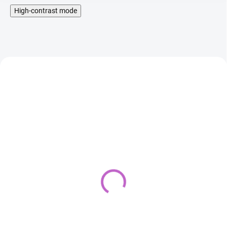
High-contrast mode
AKCIA
AKCIA
Morská panna set plaviek
Morská panna set
8
12
69,00 €
32,00 €
69,00 €
29,00 €
26,02 € bez DPH
23,58 € bez DPH