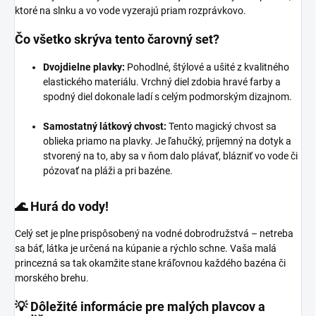
ktoré na slnku a vo vode vyzerajú priam rozprávkovo.
Čo všetko skrýva tento čarovný set?
Dvojdielne plavky:
Pohodlné, štýlové a ušité z kvalitného
elastického materiálu. Vrchný diel zdobia hravé farby a
spodný diel dokonale ladí s celým podmorským dizajnom.
Samostatný látkový chvost:
Tento magický chvost sa
oblieka priamo na plavky. Je ľahučký, príjemný na dotyk a
stvorený na to, aby sa v ňom dalo plávať, blázniť vo vode či
pózovať na pláži a pri bazéne.
🌊 Hurá do vody!
Celý set je plne prispôsobený na vodné dobrodružstvá – netreba
sa báť, látka je určená na kúpanie a rýchlo schne. Vaša malá
princezná sa tak okamžite stane kráľovnou každého bazéna či
morského brehu.
💡 Dôležité informácie pre malých plavcov a