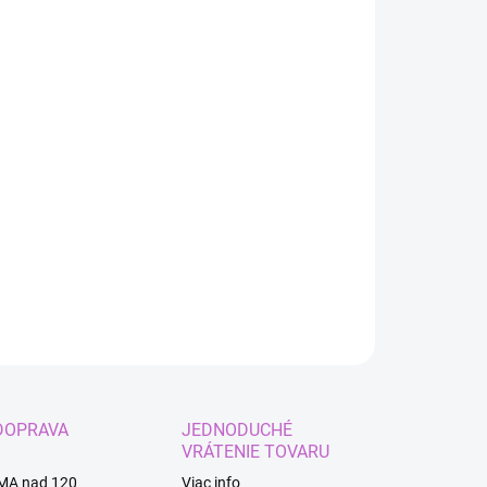
:
IANT
EME DORUČIŤ DO:
ZVOĽTE VARIANT
−
+
Pridať do košíka
kový set morská panna.
ILNÉ INFORMÁCIE
OPÝTAŤ SA
STRÁŽIŤ
DOPRAVA
JEDNODUCHÉ
VRÁTENIE TOVARU
MA nad 120
Viac info