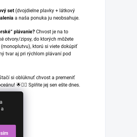
ový set
(dvojdielne plavky + látkový
balenia
a naša ponuka ju neobsahuje.
rské“ plávanie?
Chvost je na to
ké otvory/zipsy, do ktorých môžete
(monoplutvu), ktorú si viete dokúpiť
ý tvar aj pri rýchlom plávaní pod
Stačí si oblúknuť chvost a premeniť
ánu! 🌟🧜‍♀️ Splňte jej sen ešte dnes.
 a
 a
asím