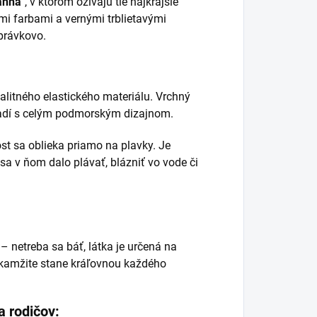
anna"
, v ktorom ožívajú tie najkrajšie
i farbami a vernými trblietavými
zprávkovo.
valitného elastického materiálu. Vrchný
 ladí s celým podmorským dizajnom.
t sa oblieka priamo na plavky. Je
 sa v ňom dalo plávať, blázniť vo vode či
– netreba sa báť, látka je určená na
okamžite stane kráľovnou každého
a rodičov: