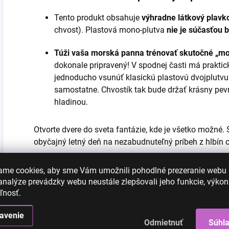
Tento produkt obsahuje
výhradne látkový plavk
chvost). Plastová mono-plutva
nie je súčasťou 
Túži vaša morská panna trénovať skutočné „mo
dokonale pripravený! V spodnej časti má praktic
jednoducho vsunúť klasickú plastovú dvojplutvu 
samostatne. Chvostík tak bude držať krásny pevn
hladinou.
Otvorte dvere do sveta fantázie, kde je všetko možné. 
obyčajný letný deň na nezabudnuteľný príbeh z hlbín oce
ame cookies, aby sme Vám umožnili pohodlné prezeranie webu
nalýze prevádzky webu neustále zlepšovali jeho funkcie, výkon
ľnosť.
avenie
Odmietnuť
Súhl