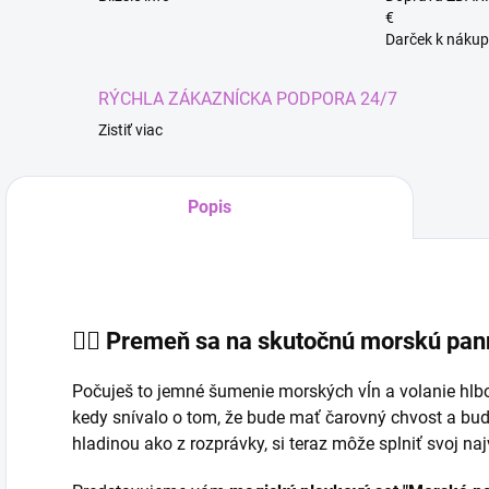
€
Darček k nákup
RÝCHLA ZÁKAZNÍCKA PODPORA 24/7
Zistiť viac
Popis
🧜‍♀️ Premeň sa na skutočnú morskú pa
Počuješ to jemné šumenie morských vĺn a volanie hlb
kedy snívalo o tom, že bude mať čarovný chvost a bu
hladinou ako z rozprávky, si teraz môže splniť svoj naj