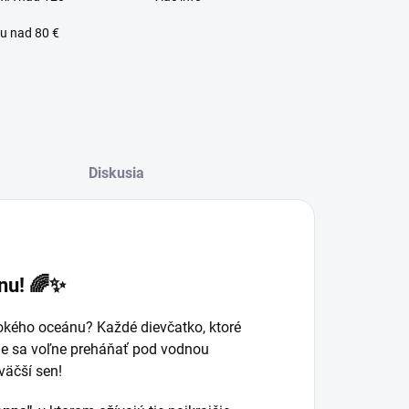
u nad 80 €
Diskusia
nnu! 🌈✨
okého oceánu? Každé dievčatko, ktoré
de sa voľne preháňať pod vodnou
väčší sen!