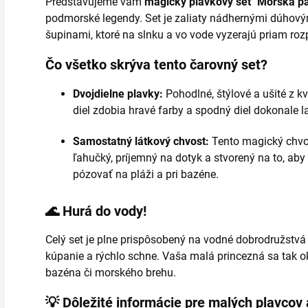
Predstavujeme vám
magický plavkový set "Morská p
podmorské legendy. Set je zaliaty nádhernými dúhovým
šupinami, ktoré na slnku a vo vode vyzerajú priam ro
Čo všetko skrýva tento čarovný set?
Dvojdielne plavky:
Pohodlné, štýlové a ušité z k
diel zdobia hravé farby a spodný diel dokonale
Samostatný látkový chvost:
Tento magický chvos
ľahučký, príjemný na dotyk a stvorený na to, aby
pózovať na pláži a pri bazéne.
🌊 Hurá do vody!
Celý set je plne prispôsobený na vodné dobrodružstvá 
kúpanie a rýchlo schne. Vaša malá princezná sa tak 
bazéna či morského brehu.
💡 Dôležité informácie pre malých plavcov 