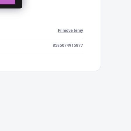
Filmové témy
8585074915877