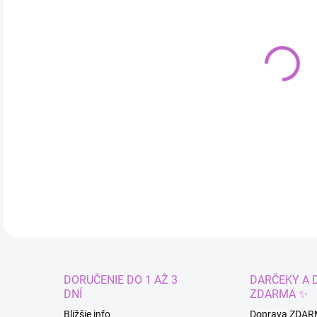
cena
VAR
MÔŽ
Plav
DETA
DORUČENIE DO 1 AŽ 3
DARČEKY A 
DNÍ
ZDARMA ✨
Bližšie info
Doprava ZDAR