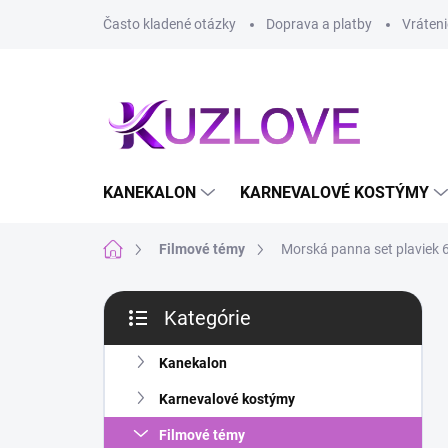
Prejsť
Často kladené otázky
Doprava a platby
Vráteni
na
obsah
KANEKALON
KARNEVALOVÉ KOSTÝMY
Domov
Filmové témy
Morská panna set plaviek 
B
Kategórie
o
Preskočiť
č
kategórie
n
Kanekalon
ý
Karnevalové kostýmy
p
a
Filmové témy