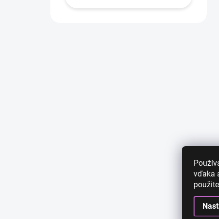
Použív
vďaka a
použite
Nast