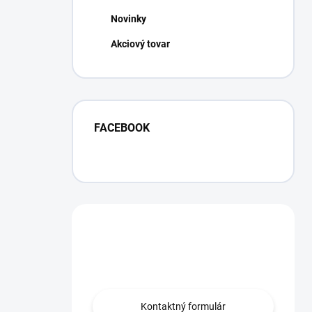
Novinky
Akciový tovar
FACEBOOK
Máte otázku?
Obráťte sa na nás.
Kontaktný formulár