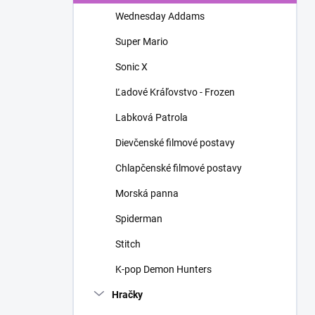
n
Wednesday Addams
e
l
Super Mario
Sonic X
Ľadové Kráľovstvo - Frozen
Labková Patrola
Dievčenské filmové postavy
Chlapčenské filmové postavy
Morská panna
Spiderman
Stitch
K-pop Demon Hunters
Hračky