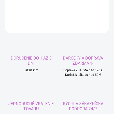
Plavkový set morská panna.
DETAILNÉ INFORMÁCIE
OPÝTAŤ SA
STRÁŽIŤ
DORUČENIE DO 1 AŽ 3
DARČEKY A DOPRAVA
DNÍ
ZDARMA ✨
Bližšie info
Doprava ZDARMA nad 120 €
Darček k nákupu nad 80 €
JEDNODUCHÉ VRÁTENIE
RÝCHLA ZÁKAZNÍCKA
TOVARU
PODPORA 24/7