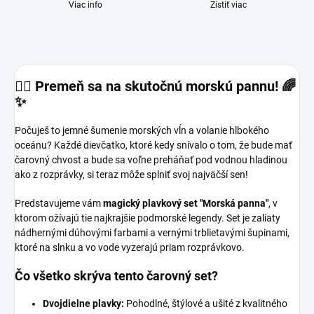
Viac info
Zistiť viac
🧜‍♀️ Premeň sa na skutočnú morskú pannu! 🌈
✨
Počuješ to jemné šumenie morských vĺn a volanie hlbokého
oceánu? Každé dievčatko, ktoré kedy snívalo o tom, že bude mať
čarovný chvost a bude sa voľne preháňať pod vodnou hladinou
ako z rozprávky, si teraz môže splniť svoj najväčší sen!
Predstavujeme vám
magický plavkový set "Morská panna"
, v
ktorom ožívajú tie najkrajšie podmorské legendy. Set je zaliaty
nádhernými dúhovými farbami a vernými trblietavými šupinami,
ktoré na slnku a vo vode vyzerajú priam rozprávkovo.
Čo všetko skrýva tento čarovný set?
Dvojdielne plavky:
Pohodlné, štýlové a ušité z kvalitného