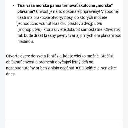
Túži vaša morská panna trénovať skutočné „morské“
plávanie?
Chvost je na to dokonale pripravený! V spodnej
časti má praktické otvory/zipsy, do ktorých môžete
jednoducho vsunúť klasickú plastovú dvojplutvu
(monoplutvu), ktorú si viete dokúpiť samostatne. Chvostík
tak bude držať krásny pevný tvar aj pri rýchlom plávaní pod
hladinou.
Otvorte dvere do sveta fantázie, kde je všetko možné. Stačí si
oblúknuť chvost a premeniť obyčajný letný deň na
nezabudnuteľný príbeh z hlbín oceánu! 🌟🧜‍♀️ Splňte jej sen ešte
dnes.