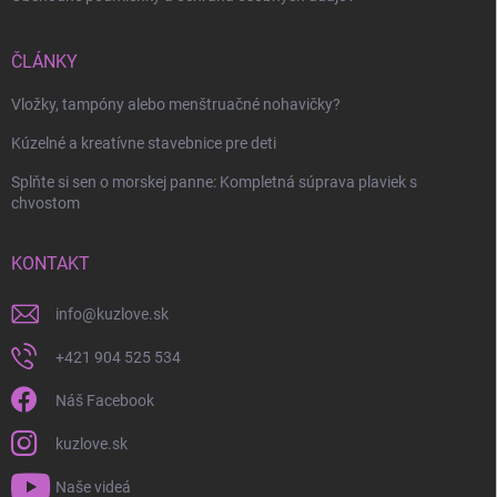
ČLÁNKY
Vložky, tampóny alebo menštruačné nohavičky?
Kúzelné a kreatívne stavebnice pre deti
Splňte si sen o morskej panne: Kompletná súprava plaviek s
chvostom
KONTAKT
info
@
kuzlove.sk
+421 904 525 534
Náš Facebook
kuzlove.sk
Naše videá