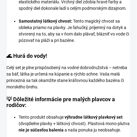
elastického materiálu. Vrchný diel zdobia hravé farby a
spodný diel dokonale ladí s celým podmorským dizajnom.
Samostatný látkový chvost:
Tento magický chvost sa
oblieka priamo na plavky. Je ľahučký, príjemný na dotyk a
stvorený na to, aby sa v ňom dalo plávať, blázniť vo vode či
pózovať na pláži a pri bazéne.
🌊 Hurá do vody!
Celý set je plne prispôsobený na vodné dobrodružstvá – netreba
sa báť, látka je určená na kúpanie a rýchlo schne. Vaša malá
princezná sa tak okamžite stane kráľovnou každého bazéna či
morského brehu.
💡 Dôležité informácie pre malých plavcov a
rodičov:
Tento produkt obsahuje
výhradne látkový plavkový set
(dvojdielne plavky + látkový chvost). Plastová mono-plutva
nie je súčasťou balenia
a naša ponuka ju neobsahuje.