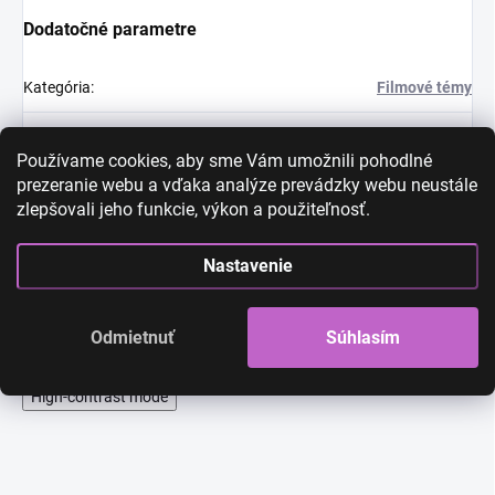
Dodatočné parametre
Kategória
:
Filmové témy
EAN
:
Zvoľte variant
Používame cookies, aby sme Vám umožnili pohodlné
Diskusia
prezeranie webu a vďaka analýze prevádzky webu neustále
zlepšovali jeho funkcie, výkon a použiteľnosť.
Buďte prvý, kto napíše príspevok k tejto položke.
Len registrovaní používatelia môžu pridávať príspevky. Prosím
Nastavenie
prihláste sa
alebo sa
zaregistrujte
.
Odmietnuť
Súhlasím
High-contrast mode