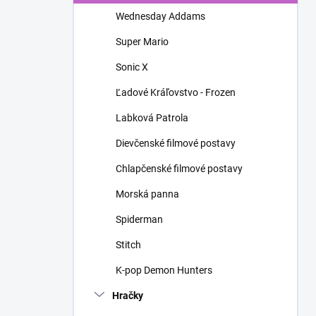
n
Wednesday Addams
e
l
Super Mario
Sonic X
Ľadové Kráľovstvo - Frozen
Labková Patrola
Dievčenské filmové postavy
Chlapčenské filmové postavy
Morská panna
Spiderman
Stitch
K-pop Demon Hunters
Hračky