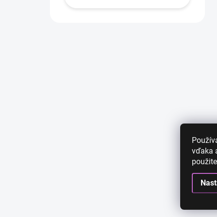
Použív
vďaka a
použite
Nast