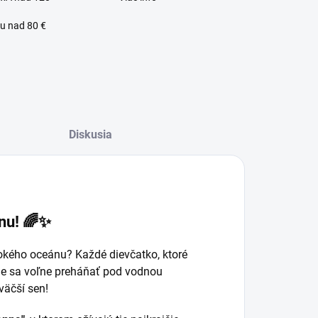
u nad 80 €
Diskusia
nnu! 🌈✨
okého oceánu? Každé dievčatko, ktoré
de sa voľne preháňať pod vodnou
lný zákaznícky servis
väčší sen!