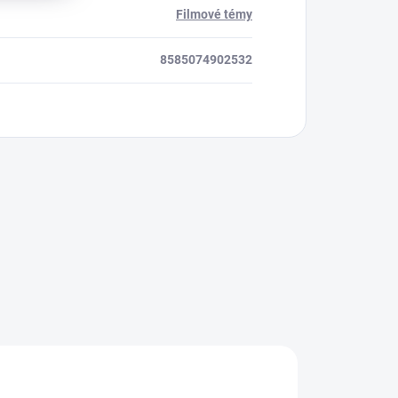
Filmové témy
8585074902532
CIA
AKCIA
AKCIA