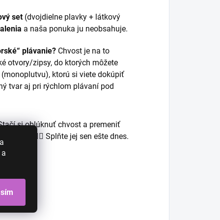
ový set
(dvojdielne plavky + látkový
balenia
a naša ponuka ju neobsahuje.
rské“ plávanie?
Chvost je na to
ké otvory/zipsy, do ktorých môžete
(monoplutvu), ktorú si viete dokúpiť
ý tvar aj pri rýchlom plávaní pod
Stačí si oblúknuť chvost a premeniť
ánu! 🌟🧜‍♀️ Splňte jej sen ešte dnes.
 a
 a
asím