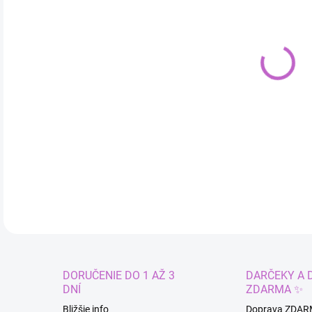
cena
VAR
MÔŽ
Pláv
DETA
DORUČENIE DO 1 AŽ 3
DARČEKY A 
DNÍ
ZDARMA ✨
Bližšie info
Doprava ZDAR