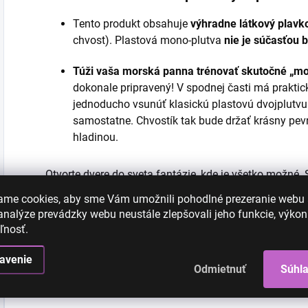
Tento produkt obsahuje
výhradne látkový plavk
chvost). Plastová mono-plutva
nie je súčasťou 
Túži vaša morská panna trénovať skutočné „mo
dokonale pripravený! V spodnej časti má praktic
jednoducho vsunúť klasickú plastovú dvojplutvu 
samostatne. Chvostík tak bude držať krásny pevn
hladinou.
Otvorte dvere do sveta fantázie, kde je všetko možné. 
obyčajný letný deň na nezabudnuteľný príbeh z hlbín oce
ame cookies, aby sme Vám umožnili pohodlné prezeranie webu
nalýze prevádzky webu neustále zlepšovali jeho funkcie, výkon
ľnosť.
avenie
Odmietnuť
Súhl
Dodatočné parametre