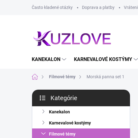
Prejsť
Často kladené otázky
Doprava a platby
Vráteni
na
obsah
KANEKALON
KARNEVALOVÉ KOSTÝMY
Domov
Filmové témy
Morská panna set 1
B
Kategórie
o
Preskočiť
č
kategórie
n
Kanekalon
ý
Karnevalové kostýmy
p
a
Filmové témy