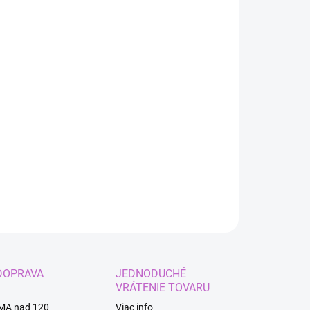
:
IANT
EME DORUČIŤ DO:
ZVOĽTE VARIANT
−
+
Pridať do košíka
kový set morská panna.
ILNÉ INFORMÁCIE
OPÝTAŤ SA
STRÁŽIŤ
DOPRAVA
JEDNODUCHÉ
VRÁTENIE TOVARU
MA nad 120
Viac info