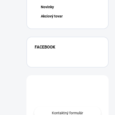
Novinky
Akciový tovar
FACEBOOK
Máte otázku?
Obráťte sa na nás.
Kontaktný formulár