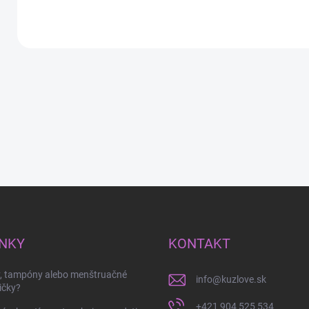
NKY
KONTAKT
y, tampóny alebo menštruačné
info
@
kuzlove.sk
ičky?
+421 904 525 534