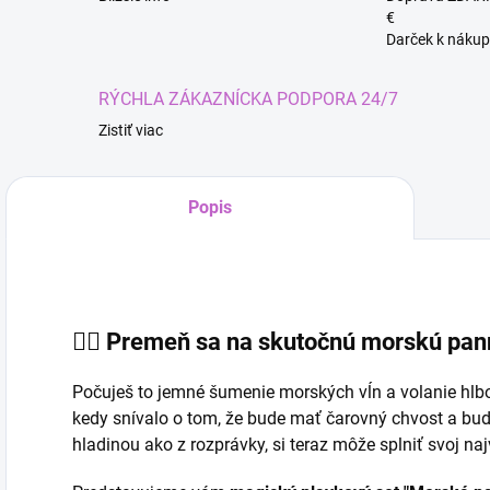
€
Darček k nákup
RÝCHLA ZÁKAZNÍCKA PODPORA 24/7
Zistiť viac
Popis
🧜‍♀️ Premeň sa na skutočnú morskú pa
Počuješ to jemné šumenie morských vĺn a volanie hlb
kedy snívalo o tom, že bude mať čarovný chvost a bu
Kúze
hladinou ako z rozprávky, si teraz môže splniť svoj naj