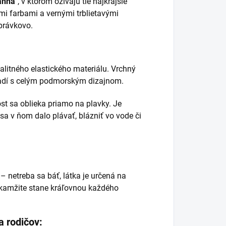
anna"
, v ktorom ožívajú tie najkrajšie
i farbami a vernými trblietavými
zprávkovo.
valitného elastického materiálu. Vrchný
 ladí s celým podmorským dizajnom.
t sa oblieka priamo na plavky. Je
 sa v ňom dalo plávať, blázniť vo vode či
– netreba sa báť, látka je určená na
okamžite stane kráľovnou každého
a rodičov: