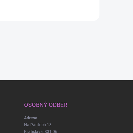
OSOBNÝ ODBER
Adresa:
Na Pántoch 18
Bratislava, 831 06