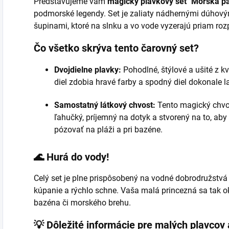
Predstavujeme vám
magický plavkový set "Morská p
podmorské legendy. Set je zaliaty nádhernými dúhovým
šupinami, ktoré na slnku a vo vode vyzerajú priam ro
Čo všetko skrýva tento čarovný set?
Dvojdielne plavky:
Pohodlné, štýlové a ušité z k
diel zdobia hravé farby a spodný diel dokonale
Samostatný látkový chvost:
Tento magický chvos
ľahučký, príjemný na dotyk a stvorený na to, aby
pózovať na pláži a pri bazéne.
🌊 Hurá do vody!
Celý set je plne prispôsobený na vodné dobrodružstvá 
kúpanie a rýchlo schne. Vaša malá princezná sa tak 
bazéna či morského brehu.
💡 Dôležité informácie pre malých plavcov 