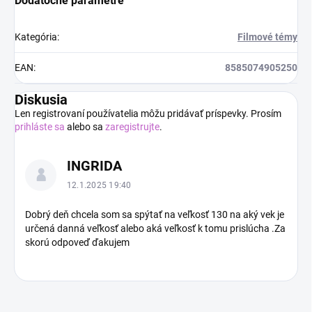
Dodatočné parametre
Kategória
:
Filmové témy
EAN
:
8585074905250
Diskusia
Len registrovaní používatelia môžu pridávať príspevky. Prosím
prihláste sa
alebo sa
zaregistrujte
.
V
INGRIDA
ý
p
12.1.2025 19:40
i
s
Dobrý deň chcela som sa spýtať na veľkosť 130 na aký vek je
určená danná veľkosť alebo aká veľkosť k tomu prislúcha .Za
d
skorú odpoveď ďakujem
i
s
k
u
s