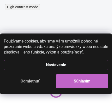
i
High-contrast mode
í
Používame cookies, aby sme Vám umožnili pohodlné
AKCIA
AKCIA
prezeranie webu a vďaka analýze prevádzky webu neustále
zlepšovali jeho funkcie, výkon a použiteľnosť.
Nastavenie
Odmietnuť
Súhlasím
Morská panna šaty
Morská panna lu
44,00 €
26,00 €
54,00 €
29,00 €
21,14 € bez DPH
23,58 € bez DPH