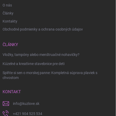
O nás
Články
Kontakty
Obchodné podmienky a ochrana osobných údajov
ČLÁNKY
Vložky, tampóny alebo menštruačné nohavičky?
Kúzelné a kreatívne stavebnice pre deti
Splňte si sen o morskej panne: Kompletná súprava plaviek s
chvostom
KONTAKT
info
@
kuzlove.sk
+421 904 525 534