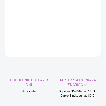
MÔŽEME DORUČIŤ DO:
ZVOĽTE VARIANT
−
+
Pridať do košíka
Šaty morskej panny.
DETAILNÉ INFORMÁCIE
OPÝTAŤ SA
STRÁŽIŤ
DORUČENIE DO 1 AŽ 3
DARČEKY A DOPRAVA
DNÍ
ZDARMA ✨
Bližšie info
Doprava ZDARMA nad 120 €
Darček k nákupu nad 80 €