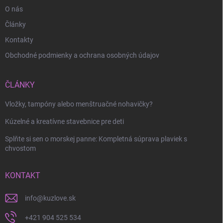
O nás
Články
Kontakty
Obchodné podmienky a ochrana osobných údajov
Odoslať
ČLÁNKY
Vložky, tampóny alebo menštruačné nohavičky?
Kúzelné a kreatívne stavebnice pre deti
Splňte si sen o morskej panne: Kompletná súprava plaviek s
chvostom
KONTAKT
info
@
kuzlove.sk
+421 904 525 534