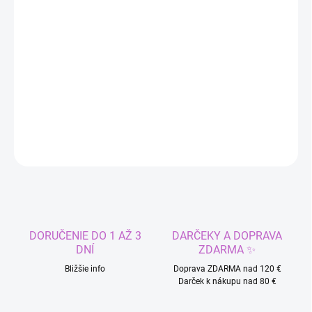
MÔŽEME DORUČIŤ DO:
11.8.2026
−
+
Pridať do košíka
Kostým vojak pre deti
DETAILNÉ INFORMÁCIE
OPÝTAŤ SA
STRÁŽIŤ
DORUČENIE DO 1 AŽ 3
DARČEKY A DOPRAVA
DNÍ
ZDARMA ✨
Bližšie info
Doprava ZDARMA nad 120 €
Darček k nákupu nad 80 €