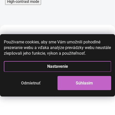
High-contrast mode
AKCIA
AKCIA
Používame cookies, aby sme Vám umožnili pohodlné
prezeranie webu a vďaka analýze prevádzky webu neustále
zlepšovali jeho funkcie, výkon a použiteľnosť.
Nastavenie
Odmietnuť
Súhlasím
Kostým hasič
Kostým policajt
42,00 €
26,00 €
45,00 €
25,00 €
21,14 € bez DPH
20,33 € bez DPH
SKLADOM