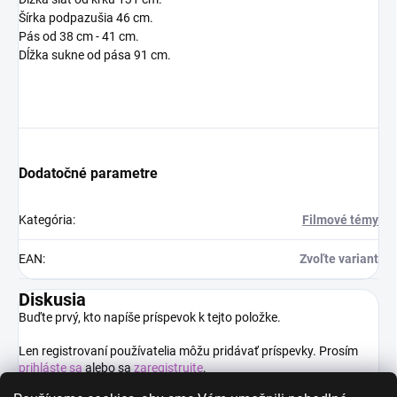
Šírka podpazušia 46 cm.
Pás od 38 cm - 41 cm.
Dĺžka sukne od pása 91 cm.
Dodatočné parametre
Kategória
:
Filmové témy
EAN
:
Zvoľte variant
Diskusia
Buďte prvý, kto napíše príspevok k tejto položke.
Len registrovaní používatelia môžu pridávať príspevky. Prosím
prihláste sa
alebo sa
zaregistrujte
.