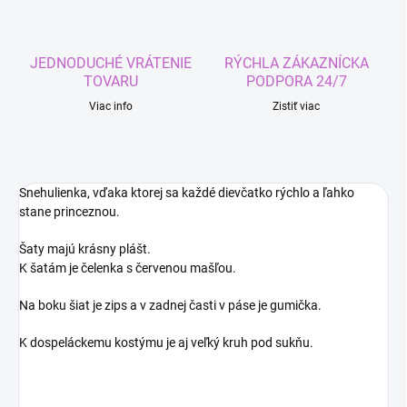
JEDNODUCHÉ VRÁTENIE
RÝCHLA ZÁKAZNÍCKA
TOVARU
PODPORA 24/7
Viac info
Zistiť viac
Snehulienka, vďaka ktorej sa každé dievčatko rýchlo a ľahko
stane princeznou.
Šaty majú krásny plášt.
K šatám je čelenka s červenou mašľou.
Na boku šiat je zips a v zadnej časti v páse je gumička.
K dospeláckemu kostýmu je aj veľký kruh pod sukňu.