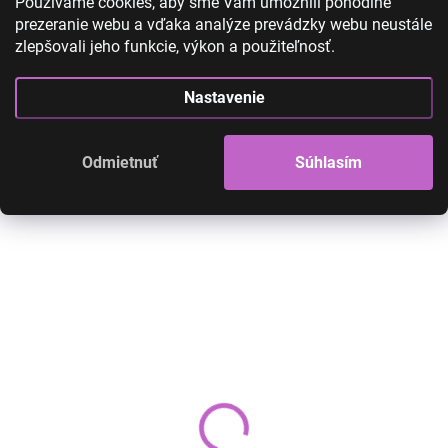
Používame cookies, aby sme Vám umožnili pohodlné
prezeranie webu a vďaka analýze prevádzky webu neustále
zlepšovali jeho funkcie, výkon a použiteľnosť.
High-contrast mode
Nastavenie
Odmietnuť
Súhlasím
AKCIA
AKCIA
NOVINKA
Kostým princezná -
Šaty princezná P
jednorožec s čelenkou
modré