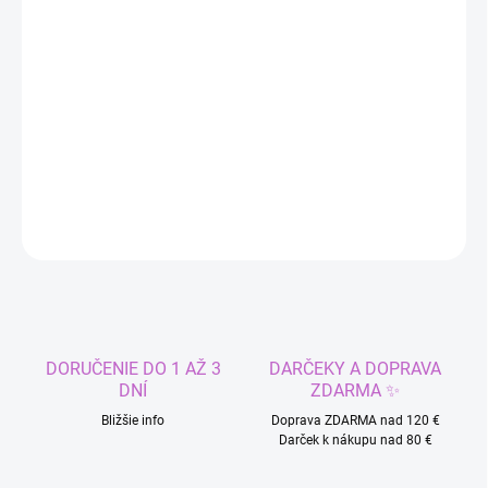
MÔŽEME DORUČIŤ DO:
ZVOĽTE VARIANT
−
+
Pridať do košíka
Šaty pre princezné
DETAILNÉ INFORMÁCIE
OPÝTAŤ SA
STRÁŽIŤ
DORUČENIE DO 1 AŽ 3
DARČEKY A DOPRAVA
DNÍ
ZDARMA ✨
Bližšie info
Doprava ZDARMA nad 120 €
Darček k nákupu nad 80 €