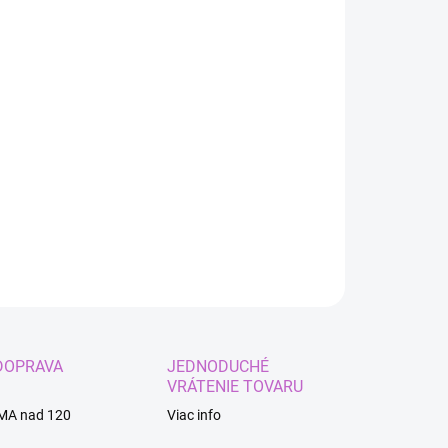
:
EME DORUČIŤ
8.2026
−
+
Pridať do košíka
bený kostým Captain America pre dospelých
ILNÉ INFORMÁCIE
OPÝTAŤ SA
STRÁŽIŤ
DOPRAVA
JEDNODUCHÉ
VRÁTENIE TOVARU
MA nad 120
Viac info