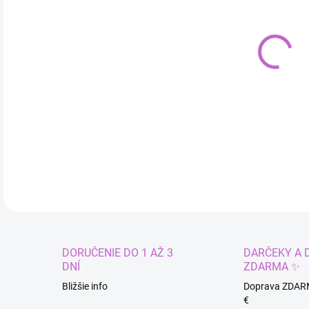
cena
MÔŽ
DO:
11.
Obľú
DETA
DORUČENIE DO 1 AŽ 3
DARČEKY A 
DNÍ
ZDARMA ✨
Bližšie info
Doprava ZDAR
€