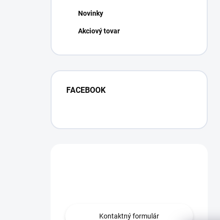
Novinky
Akciový tovar
FACEBOOK
Máte otázku?
Obráťte sa na nás.
Kontaktný formulár