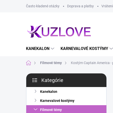
Prejsť
Často kladené otázky
Doprava a platby
Vráteni
na
obsah
KANEKALON
KARNEVALOVÉ KOSTÝMY
Domov
Filmové témy
Kostým Captain America - 
B
Kategórie
o
Preskočiť
č
kategórie
n
Kanekalon
ý
Karnevalové kostýmy
p
a
Filmové témy