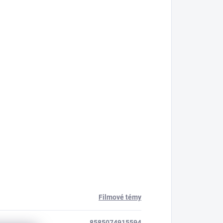
Filmové témy
8585074915594