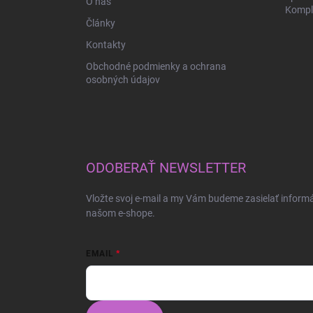
O nás
Komple
Články
Kontakty
Obchodné podmienky a ochrana
osobných údajov
ODOBERAŤ NEWSLETTER
Vložte svoj e-mail a my Vám budeme zasielať inform
našom e-shope.
EMAIL