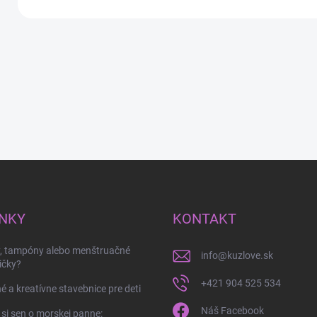
NKY
KONTAKT
y, tampóny alebo menštruačné
info
@
kuzlove.sk
ičky?
+421 904 525 534
é a kreatívne stavebnice pre deti
Náš Facebook
 si sen o morskej panne: