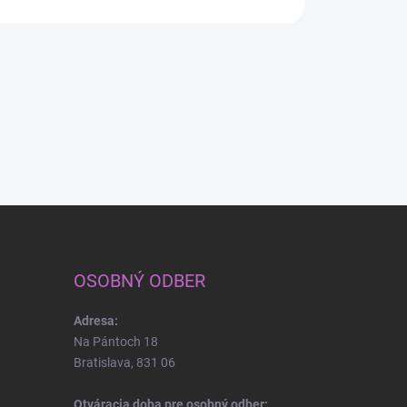
OSOBNÝ ODBER
Adresa:
Na Pántoch 18
Bratislava, 831 06
Otváracia doba pre osobný odber: