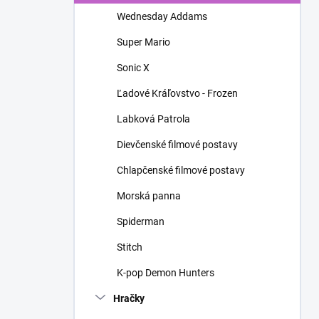
n
Wednesday Addams
e
l
Super Mario
Sonic X
Ľadové Kráľovstvo - Frozen
Labková Patrola
Dievčenské filmové postavy
Chlapčenské filmové postavy
Morská panna
Spiderman
Stitch
K-pop Demon Hunters
Hračky