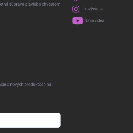
tná súprava plaviek s chvostom
kuzlove.sk
Naše videá
ácie o nových produktoch na