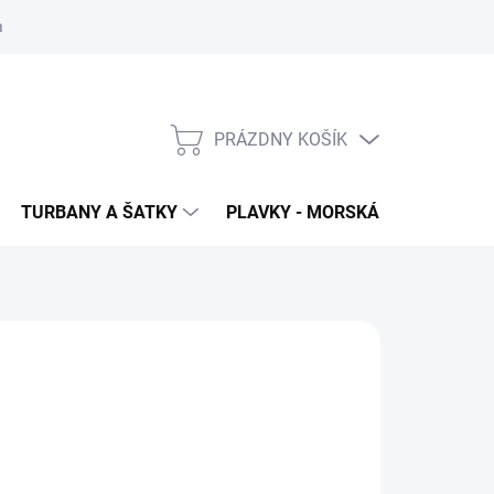
 ochrana osobných údajov
PRÁZDNY KOŠÍK
NÁKUPNÝ
KOŠÍK
TURBANY A ŠATKY
PLAVKY - MORSKÁ PANNA
T
60
€42
,15 bez DPH
otková
LADOM