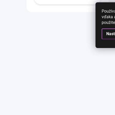
Použív
vďaka a
použite
Nast
AKCIA
AKCIA