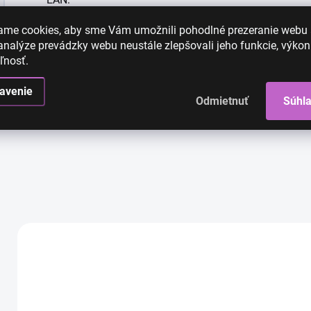
ame cookies, aby sme Vám umožnili pohodlné prezeranie webu
nalýze prevádzky webu neustále zlepšovali jeho funkcie, výkon
ľnosť.
avenie
Odmietnuť
Súhl
High-contrast mode
AKCIA
AKCIA
AK