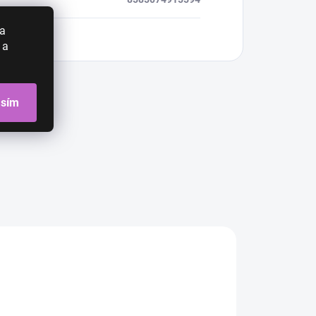
 a
 a
asím
CIA
AKCIA
AKCIA