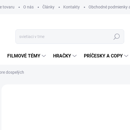
e tovaru
O nás
Články
Kontakty
Obchodné podmienky a
Hľadať
FILMOVÉ TÉMY
HRAČKY
PRÍČESKY A COPY
pre dospelých
Neohodnotené
Podrobnosti hodnotenia
€
€34
Jedn
SK