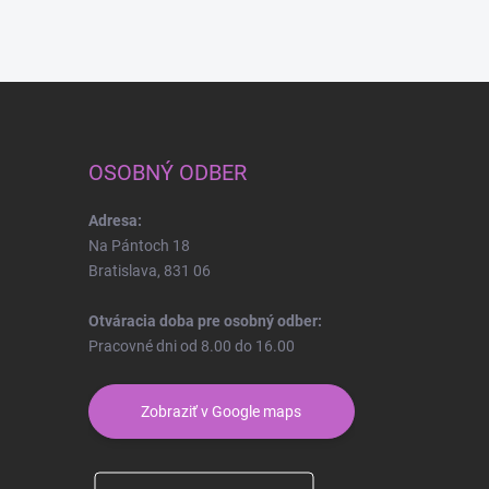
OSOBNÝ ODBER
Adresa:
Na Pántoch 18
Bratislava, 831 06
Otváracia doba pre osobný odber:
Pracovné dni od 8.00 do 16.00
Zobraziť v Google maps