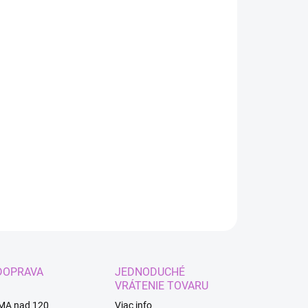
:
IANT
EME DORUČIŤ DO:
ZVOĽTE VARIANT
−
+
Pridať do košíka
bený kostým Black Panther pre deti.
ILNÉ INFORMÁCIE
OPÝTAŤ SA
STRÁŽIŤ
DOPRAVA
JEDNODUCHÉ
VRÁTENIE TOVARU
MA nad 120
Viac info