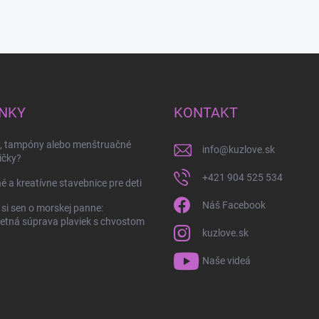
NKY
KONTAKT
y, tampóny alebo menštruačné
info
@
kuzlove.sk
ičky?
+421 904 525 534
é a kreatívne stavebnice pre deti
Náš Facebook
 si sen o morskej panne:
tná súprava plaviek s chvostom
kuzlove.sk
Naše videá