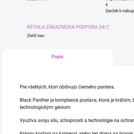
€
Darček k nákup
RÝCHLA ZÁKAZNÍCKA PODPORA 24/7
Zistiť viac
Popis
Pre všetkých
, ktorí obdivujú čierneho pantera
.
Black Panther je komplexná postava, ktorá je kráľom,
Kúze
technologickým géniom.
Využíva svoju silu, schopnosti a technológie na ochr
Krásny kostým na karneval, alebo len doma na hranie, 