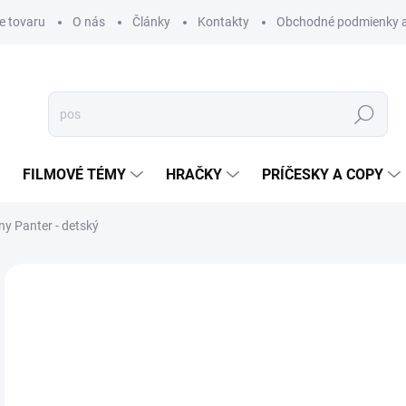
e tovaru
O nás
Články
Kontakty
Obchodné podmienky a
Hľadať
FILMOVÉ TÉMY
HRAČKY
PRÍČESKY A COPY
y Panter - detský
Neohodnotené
Podrobnosti hodnotenia
od
od
Jedn
ZVO