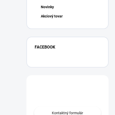
Novinky
Akciový tovar
FACEBOOK
Máte otázku?
Obráťte sa na nás.
Kontaktný formulár