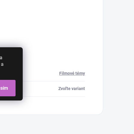
 a
 a
Filmové témy
asím
Zvoľte variant