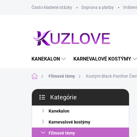
Prejsť
Často kladené otázky
Doprava a platby
Vráteni
na
obsah
KANEKALON
KARNEVALOVÉ KOSTÝMY
Domov
Filmové témy
Kostým Black Panther Čiern
B
Kategórie
o
Preskočiť
č
kategórie
n
Kanekalon
ý
Karnevalové kostýmy
p
a
Filmové témy