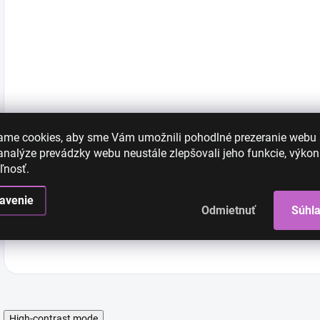
Dodatočné parametre
ame cookies, aby sme Vám umožnili pohodlné prezeranie webu
nalýze prevádzky webu neustále zlepšovali jeho funkcie, výkon
ľnosť.
Kategória
:
avenie
Odmietnuť
Súhl
EAN
:
High-contrast mode