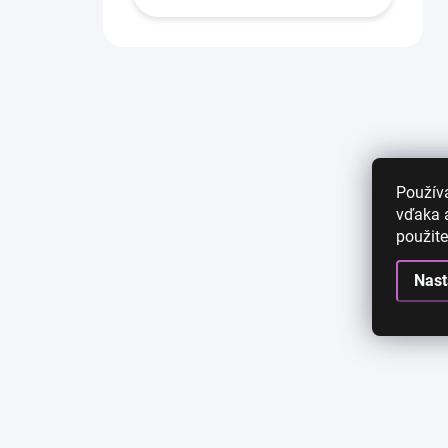
Použív
vďaka a
použite
Nast