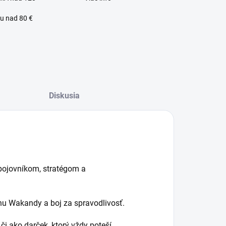
u nad 80 €
Diskusia
 bojovníkom, stratégom a
lný zákaznícky servis
anu Wakandy a boj za spravodlivosť.
či ako darček, ktorý vždy poteší.