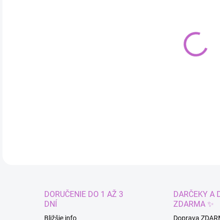
cena
VAR
MÔŽ
Obľú
DETA
DORUČENIE DO 1 AŽ 3
DARČEKY A 
DNÍ
ZDARMA ✨
Bližšie info
Doprava ZDAR