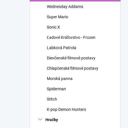
n
Wednesday Addams
e
l
Super Mario
Sonic X
Ľadové Kráľovstvo - Frozen
Labková Patrola
Dievčenské filmové postavy
Chlapčenské filmové postavy
Morská panna
Spiderman
Stitch
K-pop Demon Hunters
Hračky