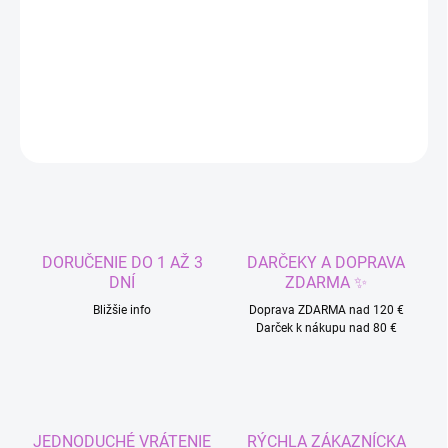
Doplnky pre Rapunzel šaty - Na Vlásku
DETAILNÉ INFORMÁCIE
OPÝTAŤ SA
STRÁŽIŤ
DORUČENIE DO 1 AŽ 3
DARČEKY A DOPRAVA
DNÍ
ZDARMA ✨
Bližšie info
Doprava ZDARMA nad 120 €
Darček k nákupu nad 80 €
JEDNODUCHÉ VRÁTENIE
RÝCHLA ZÁKAZNÍCKA