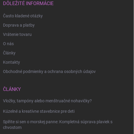
i
DÔLEŽITÉ INFORMÁCIE
e
Často kladené otázky
Doprava a platby
Vrátenie tovaru
O nás
Články
Kontakty
Obchodné podmienky a ochrana osobných údajov
ČLÁNKY
Vložky, tampóny alebo menštruačné nohavičky?
Kúzelné a kreatívne stavebnice pre deti
Splňte si sen o morskej panne: Kompletná súprava plaviek s
chvostom