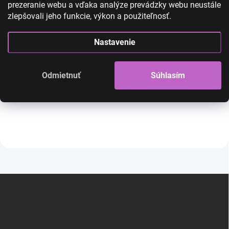
prezeranie webu a vďaka analýze prevádzky webu neustále
zlepšovali jeho funkcie, výkon a použiteľnosť.
Rapunzel šaty - Na Vlásku
Rapunzel - detsk
2
parochňa
Nastavenie
38,00 €
26,00 €
18,00 €
14,00 €
21,14 € bez DPH
11,38 € bez DPH
Odmietnuť
Súhlasím
SKLADOM
Rapunzel šaty - Locika
Parochňa Rapunzel pre 
Do košíka
Detail
Z
á
p
ä
t