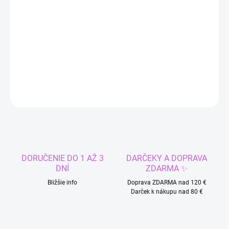
DORUČIŤ DO:
7.8.2026
−
+
Pridať do košíka
DETAILNÉ INFORMÁCIE
OPÝTAŤ SA
STRÁŽIŤ
DORUČENIE DO 1 AŽ 3
DARČEKY A DOPRAVA
DNÍ
ZDARMA ✨
Bližšie info
Doprava ZDARMA nad 120 €
Darček k nákupu nad 80 €