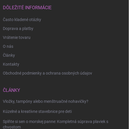
t
i
DÔLEŽITÉ INFORMÁCIE
e
Často kladené otázky
Doprava a platby
Vrátenie tovaru
O nás
Články
Kontakty
Odoslať
Obchodné podmienky a ochrana osobných údajov
ČLÁNKY
Vložky, tampóny alebo menštruačné nohavičky?
Kúzelné a kreatívne stavebnice pre deti
Splňte si sen o morskej panne: Kompletná súprava plaviek s
chvostom