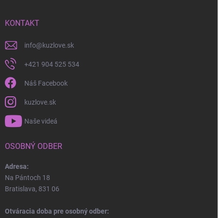
KONTAKT
info
@
kuzlove.sk
+421 904 525 534
Náš Facebook
kuzlove.sk
Naše videá
OSOBNÝ ODBER
Adresa:
Na Pántoch 18
Bratislava, 831 06
Otváracia doba pre osobný odber: