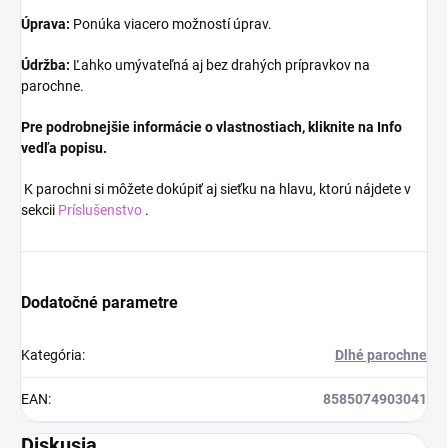
Úprava:
Ponúka viacero možností úprav.
Údržba:
Ľahko umývateľná aj bez drahých prípravkov na
parochne.
Pre podrobnejšie informácie o vlastnostiach, kliknite na Info
vedľa popisu.
K parochni si môžete dokúpiť aj sieťku na hlavu, ktorú nájdete v
sekcii
Príslušenstvo
.
Dodatočné parametre
Kategória
:
Dlhé parochne
EAN
:
8585074903041
Diskusia