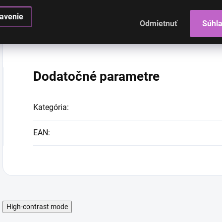
dĺžka 35cm, šírka 43cm
avenie
Odmietnuť
Súhl
L
: Dĺžka topu 33cm, šírka topu 43cm, Pás 72cm, Dĺžka 
dĺžka 37cm, šírka 48cm
Dodatočné parametre
Kategória
:
EAN
:
High-contrast mode