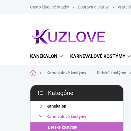
Prejsť
Často kladené otázky
Doprava a platby
Vráteni
na
obsah
KANEKALON
KARNEVALOVÉ KOSTÝMY
Domov
Karnevalové kostýmy
Detské kostýmy
B
Kategórie
o
Preskočiť
č
kategórie
n
Kanekalon
ý
Karnevalové kostýmy
p
a
Detské kostýmy