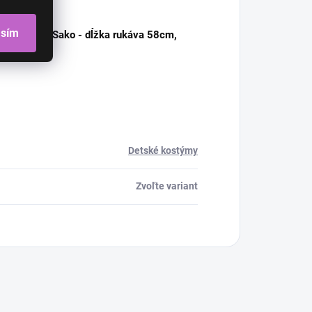
asím
sukne 38m, Sako - dĺžka rukáva 58cm,
Detské kostýmy
Zvoľte variant