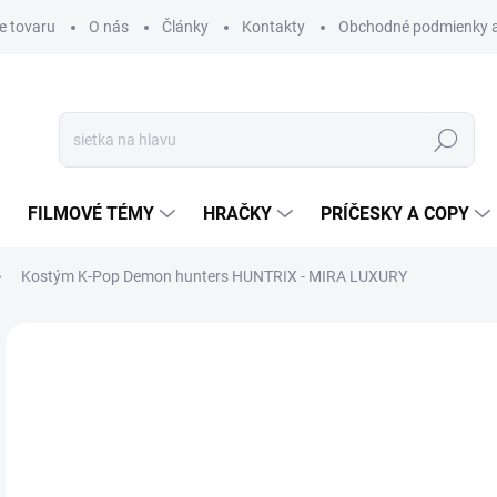
e tovaru
O nás
Články
Kontakty
Obchodné podmienky a
Hľadať
FILMOVÉ TÉMY
HRAČKY
PRÍČESKY A COPY
Kostým K-Pop Demon hunters HUNTRIX - MIRA LUXURY
Neohodnotené
Podrobnosti hodnotenia
€
€31
Jedn
ZVO