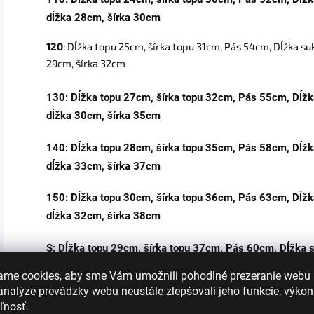
dĺžka 28cm, šírka 30cm
120
: Dĺžka topu 25cm, šírka topu 31cm, Pás 54cm, Dĺžka su
29cm, šírka 32cm
130
: Dĺžka topu 27cm, šírka topu 32cm, Pás 55cm, Dĺž
dĺžka 30cm, šírka 35cm
140
: Dĺžka topu 28cm, šírka topu 35cm, Pás 58cm, Dĺž
dĺžka 33cm, šírka 37cm
150
: Dĺžka topu 30cm, šírka topu 36cm, Pás 63cm, Dĺž
dĺžka 32cm, šírka 38cm
S
: Dĺžka topu 29cm, šírka topu 37cm, Pás 60cm, Dĺžka 
dĺžka 34cm, šírka 40cm
ame cookies, aby sme Vám umožnili pohodlné prezeranie webu
nalýze prevádzky webu neustále zlepšovali jeho funkcie, výkon
M
: Dĺžka topu 32cm, šírka topu 38cm, Pás 64cm, Dĺžka
ľnosť.