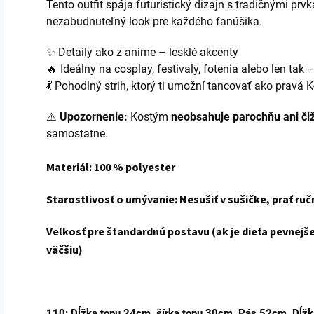
Tento outfit spája futuristický dizajn s tradičnými prv
Kúze
nezabudnuteľný look pre každého fanúšika.
✨ Detaily ako z anime – lesklé akcenty
🔥 Ideálny na cosplay, festivaly, fotenia alebo len tak 
💃 Pohodlný strih, ktorý ti umožní tancovať ako pravá 
⚠️
Upozornenie:
Kostým
neobsahuje parochňu ani č
samostatne.
Materiál: 100 % polyester
Starostlivosť o umývanie: Nesušiť v sušičke, prať ru
Veľkosť pre štandardnú postavu (ak je dieťa pevnejše
väčšiu)
110
: Dĺžka topu 24cm, šírka topu 30cm, Pás 52cm, Dĺž