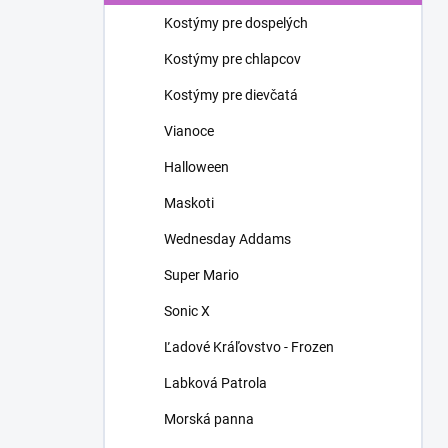
n
Kostýmy pre dospelých
e
l
Kostýmy pre chlapcov
Kostýmy pre dievčatá
Vianoce
Halloween
Maskoti
Wednesday Addams
Super Mario
Sonic X
Ľadové Kráľovstvo - Frozen
Labková Patrola
Morská panna