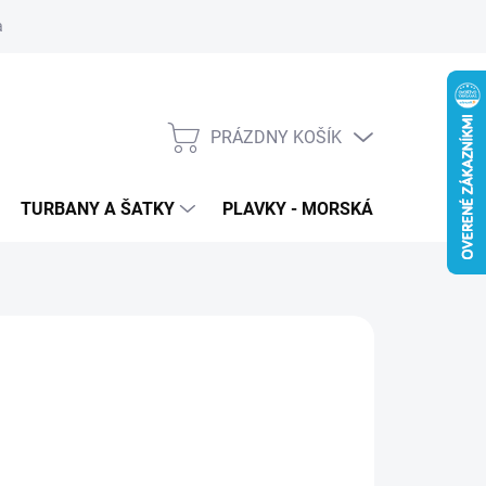
 ochrana osobných údajov
PRÁZDNY KOŠÍK
NÁKUPNÝ
KOŠÍK
TURBANY A ŠATKY
PLAVKY - MORSKÁ PANNA
T
79
€39
,71 bez DPH
otková
ĽTE VARIANT