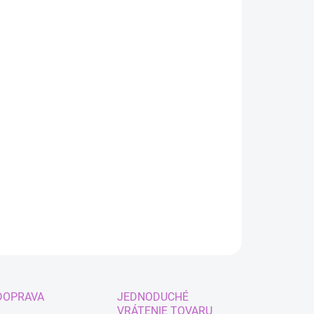
:
IANT
EME DORUČIŤ DO:
ZVOĽTE VARIANT
−
+
Pridať do košíka
ým MIRA K-pop Demon Hunters - LUXURY set
deti aj dospelých
ILNÉ INFORMÁCIE
OPÝTAŤ SA
STRÁŽIŤ
DOPRAVA
JEDNODUCHÉ
VRÁTENIE TOVARU