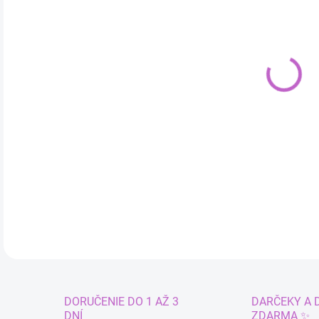
cena
VAR
MÔŽ
Kost
Pre 
DETA
DORUČENIE DO 1 AŽ 3
DARČEKY A 
DNÍ
ZDARMA ✨