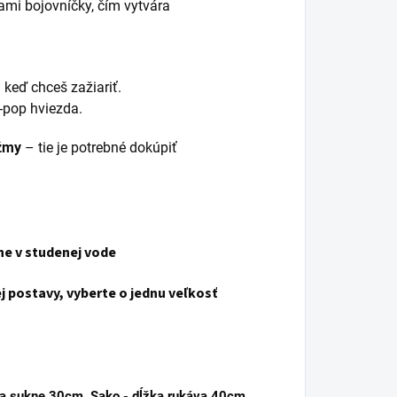
kami bojovníčky, čím vytvára
lný zákaznícky servis
– keď chceš zažiariť.
K-pop hviezda.
ižmy
– tie je potrebné dokúpiť
čne v studenej vode
j postavy, vyberte o jednu veľkosť
ka sukne 30cm, Sako - dĺžka rukáva 40cm,