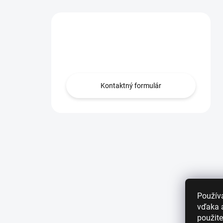
Máte otázku?
Obráťte sa na nás.
Kontaktný formulár
Použív
vďaka a
použite