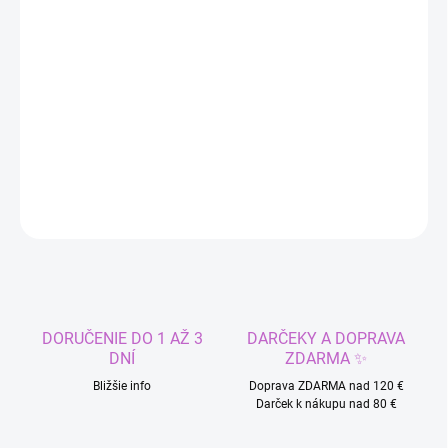
MÔŽEME DORUČIŤ DO:
ZVOĽTE VARIANT
−
+
Pridať do košíka
Detský chlapčenský kostým na karneval - Deadpool.
DETAILNÉ INFORMÁCIE
OPÝTAŤ SA
STRÁŽIŤ
DORUČENIE DO 1 AŽ 3
DARČEKY A DOPRAVA
DNÍ
ZDARMA ✨
Bližšie info
Doprava ZDARMA nad 120 €
Darček k nákupu nad 80 €