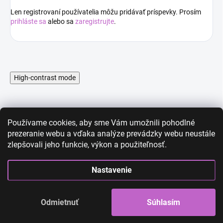
Len registrovaní používatelia môžu pridávať príspevky. Prosím
prihláste sa
alebo sa
zaregistrujte
.
High-contrast mode
Používame cookies, aby sme Vám umožnili pohodlné
prezeranie webu a vďaka analýze prevádzky webu neustále
zlepšovali jeho funkcie, výkon a použiteľnosť.
AKCIA
AKCIA
Nastavenie
Odmietnuť
Súhlasím