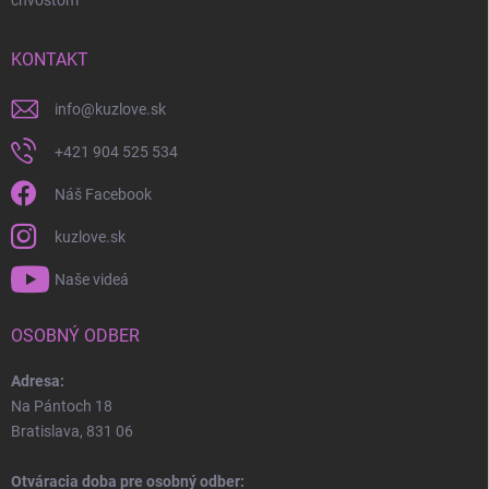
KONTAKT
info
@
kuzlove.sk
+421 904 525 534
Náš Facebook
kuzlove.sk
Naše videá
OSOBNÝ ODBER
Adresa:
Na Pántoch 18
Bratislava, 831 06
Otváracia doba pre osobný odber: