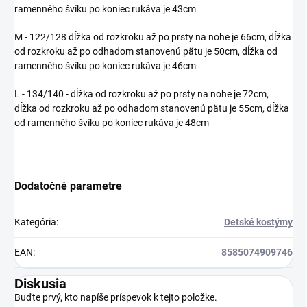
ramenného švíku po koniec rukáva je 43cm
M - 122/128 dĺžka od rozkroku až po prsty na nohe je 66cm, dĺžka
od rozkroku až po odhadom stanovenú pätu je 50cm, dĺžka od
ramenného švíku po koniec rukáva je 46cm
L - 134/140 - dĺžka od rozkroku až po prsty na nohe je 72cm,
dĺžka od rozkroku až po odhadom stanovenú pätu je 55cm, dĺžka
od ramenného švíku po koniec rukáva je 48cm
Dodatočné parametre
Kategória
:
Detské kostýmy
EAN
:
8585074909746
Diskusia
Buďte prvý, kto napíše príspevok k tejto položke.