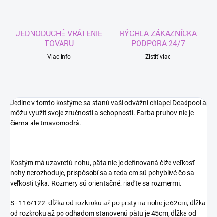
JEDNODUCHÉ VRÁTENIE
RÝCHLA ZÁKAZNÍCKA
TOVARU
PODPORA 24/7
Viac info
Zistiť viac
Jedine v tomto kostýme sa stanú vaši odvážni chlapci Deadpool a
môžu využiť svoje zručnosti a schopnosti. Farba pruhov nie je
čierna ale tmavomodrá.
Kostým má uzavretú nohu, päta nie je definovaná čiže veľkosť
nohy nerozhoduje, prispôsobí sa a teda cm sú pohyblivé čo sa
veľkosti týka. Rozmery sú orientačné, riaďte sa rozmermi.
S - 116/122- dĺžka od rozkroku až po prsty na nohe je 62cm, dĺžka
od rozkroku až po odhadom stanovenú pätu je 45cm, dĺžka od