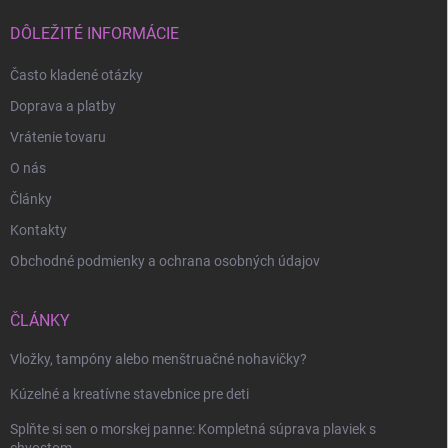
t
i
DÔLEŽITÉ INFORMÁCIE
e
Často kladené otázky
Doprava a platby
Vrátenie tovaru
O nás
Články
Kontakty
Odoslať
Obchodné podmienky a ochrana osobných údajov
ČLÁNKY
Vložky, tampóny alebo menštruačné nohavičky?
Kúzelné a kreatívne stavebnice pre deti
Splňte si sen o morskej panne: Kompletná súprava plaviek s
chvostom