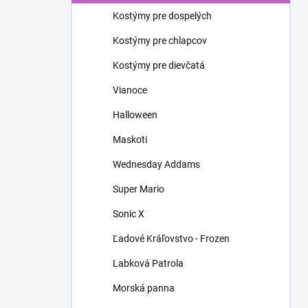
n
Kostýmy pre dospelých
e
l
Kostýmy pre chlapcov
Kostýmy pre dievčatá
Vianoce
Halloween
Maskoti
Wednesday Addams
Super Mario
Sonic X
Ľadové Kráľovstvo - Frozen
Labková Patrola
Morská panna