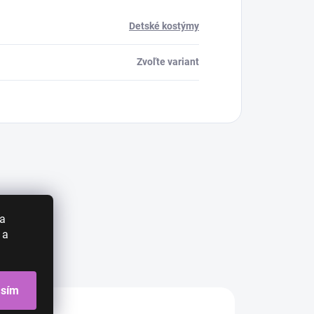
Detské kostýmy
Zvoľte variant
 a
 a
asím