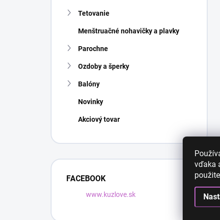
Tetovanie
Menštruačné nohavičky a plavky
Parochne
Ozdoby a šperky
Balóny
Novinky
Akciový tovar
Použív
vďaka a
použite
FACEBOOK
www.kuzlove.sk
Nast