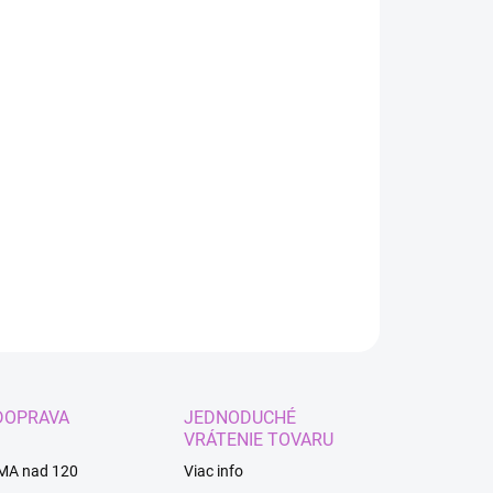
:
IANT
EME DORUČIŤ DO:
ZVOĽTE VARIANT
−
+
Pridať do košíka
ký kostým na karneval
ILNÉ INFORMÁCIE
OPÝTAŤ SA
STRÁŽIŤ
DOPRAVA
JEDNODUCHÉ
VRÁTENIE TOVARU
MA nad 120
Viac info