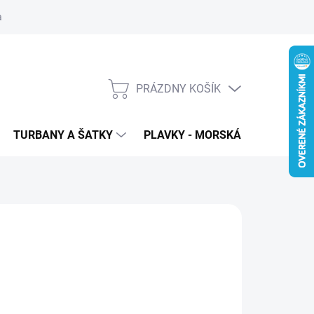
 ochrana osobných údajov
PRÁZDNY KOŠÍK
NÁKUPNÝ
KOŠÍK
TURBANY A ŠATKY
PLAVKY - MORSKÁ PANNA
T
45
€23
,70 bez DPH
otková
ĽTE VARIANT