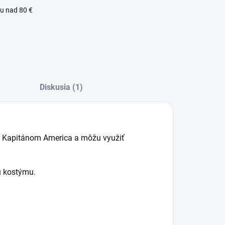
u nad 80 €
lný zákaznícky servis
Diskusia (1)
ci Kapitánom America a môžu využiť
u kostýmu.