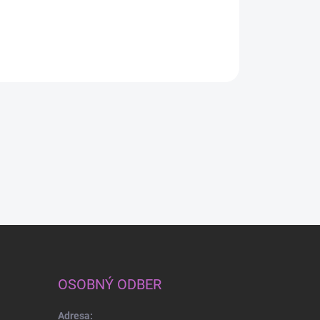
karneval - So
SHADOW
Detail
Detail
Detail
OSOBNÝ ODBER
Adresa: