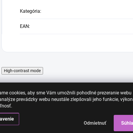
Kategória
:
EAN
:
High-contrast mode
ame cookies, aby sme Vám umožnili pohodlné prezeranie webu
nalýze prevádzky webu neustále zlepšovali jeho funkcie, výkon
ľnosť.
avenie
Odmietnuť
Súhl