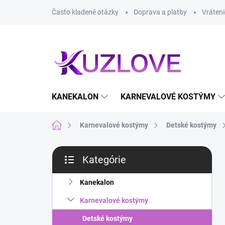
Prejsť
Často kladené otázky
Doprava a platby
Vráteni
na
obsah
KANEKALON
KARNEVALOVÉ KOSTÝMY
Domov
Karnevalové kostýmy
Detské kostýmy
B
Kategórie
o
Preskočiť
č
kategórie
n
Kanekalon
ý
Karnevalové kostýmy
p
a
Detské kostýmy