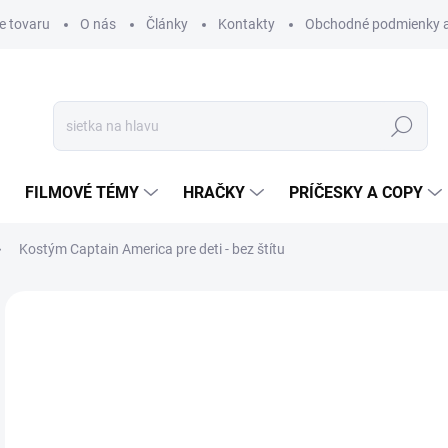
e tovaru
O nás
Články
Kontakty
Obchodné podmienky a
Hľadať
FILMOVÉ TÉMY
HRAČKY
PRÍČESKY A COPY
Kostým Captain America pre deti - bez štítu
Neohodnotené
Podrobnosti hodnotenia
€
€18
Jedn
ZVO