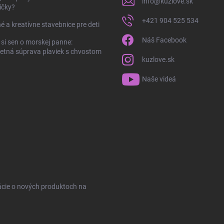
info
@
kuzlove.sk
ičky?
+421 904 525 534
é a kreatívne stavebnice pre deti
Náš Facebook
 si sen o morskej panne:
tná súprava plaviek s chvostom
kuzlove.sk
Naše videá
ácie o nových produktoch na