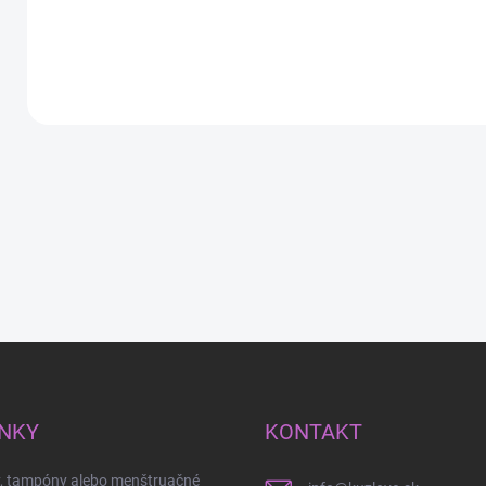
karneval -
VENOM
Detail
Detail
NKY
KONTAKT
y, tampóny alebo menštruačné