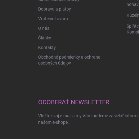
e
nohav
Doprava a platby
Kúzeln
Vrátenie tovaru
Splňte
O nás
Komple
Články
Kontakty
Obchodné podmienky a ochrana
osobných údajov
ODOBERAŤ NEWSLETTER
Vložte svoj e-mail a my Vám budeme zasielať inform
našom e-shope.