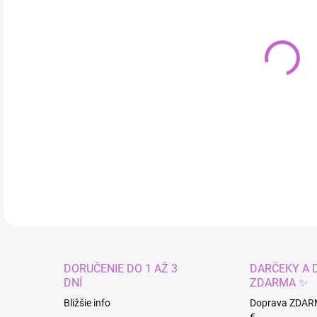
cena
VAR
MÔŽ
Dets
DETA
DORUČENIE DO 1 AŽ 3
DARČEKY A 
DNÍ
ZDARMA ✨
Bližšie info
Doprava ZDAR