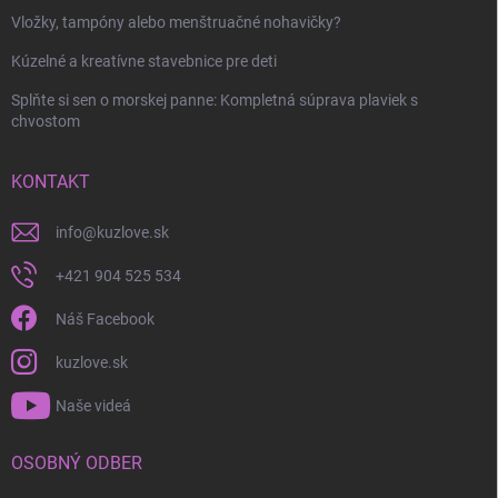
Vložky, tampóny alebo menštruačné nohavičky?
Kúzelné a kreatívne stavebnice pre deti
Splňte si sen o morskej panne: Kompletná súprava plaviek s
chvostom
KONTAKT
info
@
kuzlove.sk
+421 904 525 534
Náš Facebook
kuzlove.sk
Naše videá
OSOBNÝ ODBER