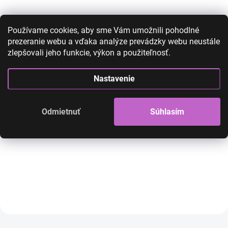
Používame cookies, aby sme Vám umožnili pohodlné
prezeranie webu a vďaka analýze prevádzky webu neustále
zlepšovali jeho funkcie, výkon a použiteľnosť.
Príčeskový cop -čierny -
Príčeskový cop - 
vlnitý
vlnitý 613
Nastavenie
35,00 €
15,00 €
35,00 €
15,00 €
12,20 € bez DPH
12,20 € bez DPH
Odmietnuť
Súhlasím
SKLADOM
Príčeskový cop so suchým zipsom na
Príčeskový cop so such
omotanie
omotanie
Do košíka
Do košíka