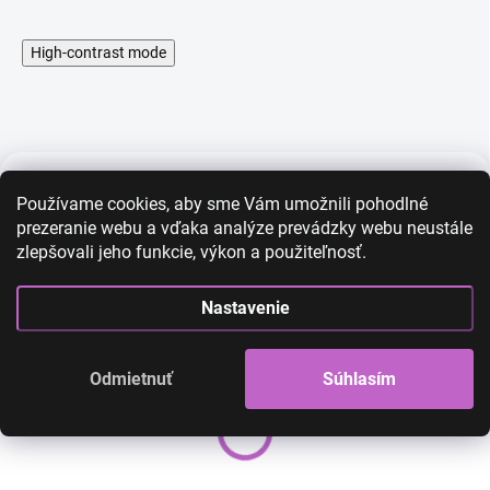
High-contrast mode
Používame cookies, aby sme Vám umožnili pohodlné
AKCIA
AKCIA
prezeranie webu a vďaka analýze prevádzky webu neustále
zlepšovali jeho funkcie, výkon a použiteľnosť.
Nastavenie
Odmietnuť
Súhlasím
Príčeskový cop -čierny -
Príčeskový cop - 
vlnitý
vlnitý 613
35,00 €
15,00 €
35,00 €
15,00 €