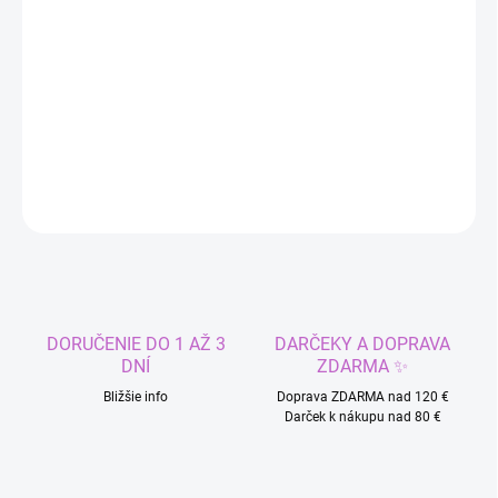
DORUČIŤ DO:
10.8.2026
−
+
Pridať do košíka
DETAILNÉ INFORMÁCIE
OPÝTAŤ SA
STRÁŽIŤ
DORUČENIE DO 1 AŽ 3
DARČEKY A DOPRAVA
DNÍ
ZDARMA ✨
Bližšie info
Doprava ZDARMA nad 120 €
Darček k nákupu nad 80 €