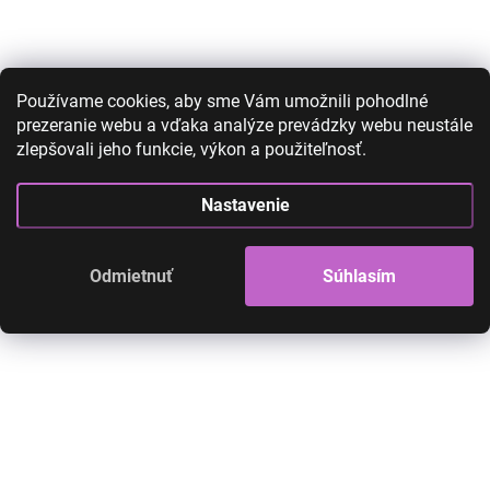
AKCIA
AKCIA
Používame cookies, aby sme Vám umožnili pohodlné
prezeranie webu a vďaka analýze prevádzky webu neustále
zlepšovali jeho funkcie, výkon a použiteľnosť.
Nastavenie
Príčeskový cop na štipci -
Príčeskový cop na
hnedý M8
vlnitý
Odmietnuť
Súhlasím
27,00 €
15,00 €
27,00 €
12,00 €
12,20 € bez DPH
9,76 € bez DPH
SKLADOM
Do košíka
Detail