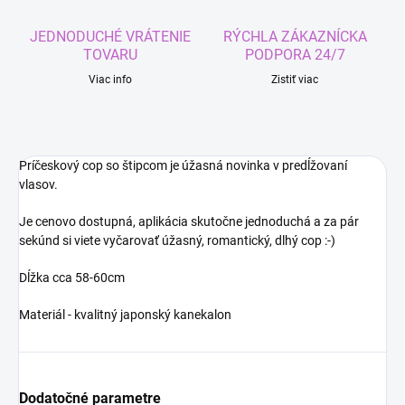
JEDNODUCHÉ VRÁTENIE
RÝCHLA ZÁKAZNÍCKA
TOVARU
PODPORA 24/7
Viac info
Zistiť viac
Príčeskový cop so štipcom je úžasná novinka v predĺžovaní
vlasov.
Je cenovo dostupná, aplikácia skutočne jednoduchá a za pár
sekúnd si viete vyčarovať úžasný, romantický, dlhý cop :-)
Dĺžka cca 58-60cm
Materiál - kvalitný japonský kanekalon
Dodatočné parametre