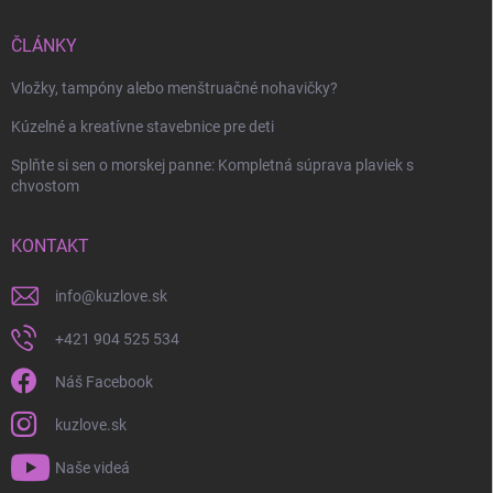
ČLÁNKY
Vložky, tampóny alebo menštruačné nohavičky?
Kúzelné a kreatívne stavebnice pre deti
Splňte si sen o morskej panne: Kompletná súprava plaviek s
chvostom
KONTAKT
info
@
kuzlove.sk
+421 904 525 534
Náš Facebook
kuzlove.sk
Naše videá