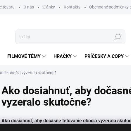
e tovaru
O nás
Články
Kontakty
Obchodné podmienky a
Hľadať
FILMOVÉ TÉMY
HRAČKY
PRÍČESKY A COPY
anie obočia vyzeralo skutočne?
Ako dosiahnuť, aby dočasné
vyzeralo skutočne?
Ako dosiahnuť, aby dočasné tetovanie obočia vyzeralo skuto