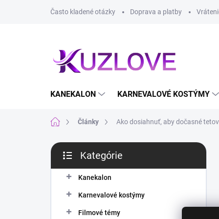
Prejsť
Často kladené otázky
Doprava a platby
Vráteni
na
obsah
KANEKALON
KARNEVALOVÉ KOSTÝMY
Domov
Články
Ako dosiahnuť, aby dočasné tetov
B
Kategórie
o
Preskočiť
č
kategórie
n
Kanekalon
ý
Karnevalové kostýmy
p
a
Filmové témy