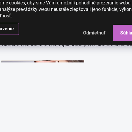
ame cookies, aby sme Vám umožnili pohodlné prezeranie webu
Pokiaľ ide o trendy obočia, vo svete sa neustále vyvíja. Jedn
nalýze prevádzky webu neustále zlepšovali jeho funkcie, výkon
ceruzkou, neskôr o huňatom chlapčenskom obočí alebo sme si u
ľnosť.
uhladeného k bizarnému a všetkému medzi tým – zastrihávanie,
si mysleli, že sme to všetko videli, ďalší trend obočia vzal sve
avenie
Odmietnuť
Súhl
najjednoduchší spôsob, ako získať vzhľad najnovšieho trendu o
vkročiť do salónu alebo sa trápili doma pred zrkadlom či sú ob