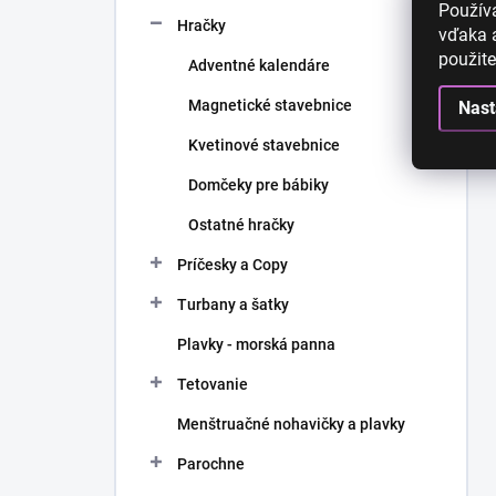
n
Použív
Hračky
e
vďaka a
l
použite
Adventné kalendáre
Magnetické stavebnice
Nast
Kvetinové stavebnice
Domčeky pre bábiky
Ostatné hračky
Príčesky a Copy
Turbany a šatky
Plavky - morská panna
Tetovanie
Menštruačné nohavičky a plavky
Parochne