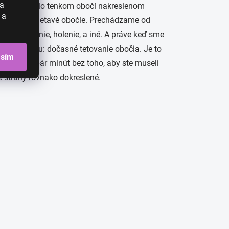
 a
ého dňa to bolo tenkom obočí nakreslenom
 a
robili trblietavé obočie. Prechádzame od
 vytrhávanie, holenie, a iné. A práve keď sme
t krásy búrkou: dočasné tetovanie obočia. Je to
asím
bočia za pár minút bez toho, aby ste museli
e strany rovnako dokreslené.