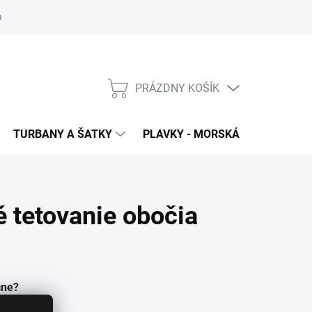
 ochrana osobných údajov
PRÁZDNY KOŠÍK
NÁKUPNÝ
KOŠÍK
TURBANY A ŠATKY
PLAVKY - MORSKÁ PANNA
T
 tetovanie obočia
čne?