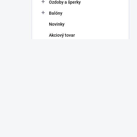
Ozdoby a šperky
Balóny
Novinky
Akciový tovar
FACEBOOK
www.kuzlove.sk
Máte otázku?
Obráťte sa na nás.