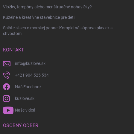
Vložky, tampóny alebo menštruačné nohavičky?
Kúzelné a kreatívne stavebnice pre deti
Splňte si sen o morskej panne: Kompletná súprava plaviek s
chvostom
KONTAKT
info
@
kuzlove.sk
+421 904 525 534
Náš Facebook
kuzlove.sk
Naše videá
OSOBNÝ ODBER