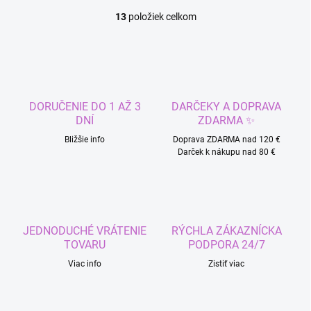
13
položiek celkom
O
v
l
á
d
a
c
DORUČENIE DO 1 AŽ 3
DARČEKY A DOPRAVA
i
DNÍ
ZDARMA ✨
e
p
Bližšie info
Doprava ZDARMA nad 120 €
r
Darček k nákupu nad 80 €
Odoslať
v
k
y
v
ý
JEDNODUCHÉ VRÁTENIE
RÝCHLA ZÁKAZNÍCKA
p
TOVARU
PODPORA 24/7
i
s
Viac info
Zistiť viac
u