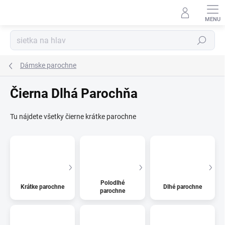
Prejsť
na
Kúzelný zákaznícky servis
obsah
Hľadať
Dámske parochne
Čierna Dlhá Parochňa
Tu nájdete všetky čierne krátke parochne
Polodlhé
Krátke parochne
Dlhé parochne
parochne