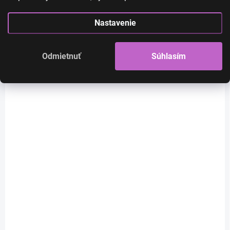
Nastavenie
Odmietnuť
Súhlasím
SKLADOM
SKLADOM
Kayla - lace front dlhá
Kamila -dlhá čierna
ombre sivá - čierna
vlnitá parochňa
parochňa
€45
€76
€36,59 bez DPH
€61,79 bez DPH
Do košíka
Do košíka