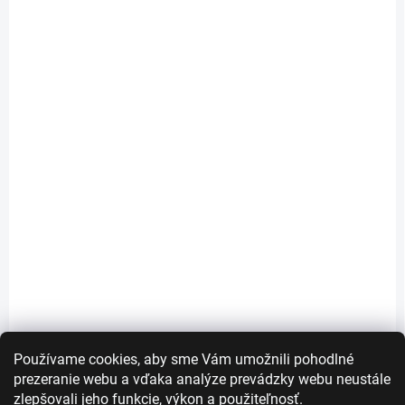
SKLADOM
SKLADOM
Abigail - dlhá čierna
Alexa - dlhá ombre
vlnitá parochňa s
blond čierna vlnitá
ofinou
parochňa
€30
€36
€24,39 bez DPH
€29,27 bez DPH
Do košíka
Do košíka
Používame cookies, aby sme Vám umožnili pohodlné
prezeranie webu a vďaka analýze prevádzky webu neustále
zlepšovali jeho funkcie, výkon a použiteľnosť.