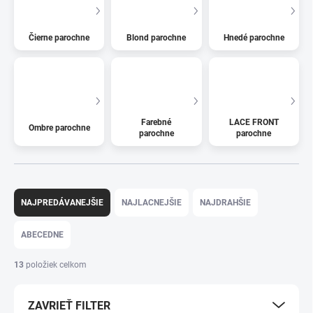
Čierne parochne
Blond parochne
Hnedé parochne
Farebné
LACE FRONT
Ombre parochne
parochne
parochne
R
a
NAJPREDÁVANEJŠIE
NAJLACNEJŠIE
NAJDRAHŠIE
d
e
ABECEDNE
n
i
13
položiek celkom
e
p
ZAVRIEŤ FILTER
r