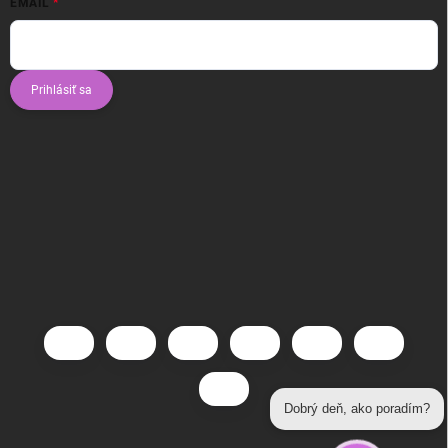
EMAIL
Prihlásiť sa
Dobrý deň, ako poradím?