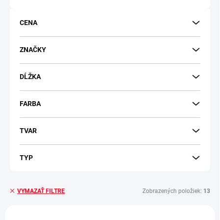
o
d
CENA
u
k
t
ZNAČKY
o
v
DĹŽKA
FARBA
TVAR
TYP
Zobrazených položiek:
13
VYMAZAŤ FILTRE
V
NOVINKA