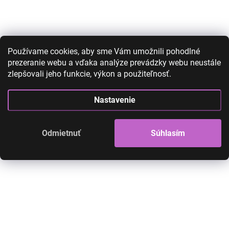
AKCIA
AKCIA
Používame cookies, aby sme Vám umožnili pohodlné
prezeranie webu a vďaka analýze prevádzky webu neustále
zlepšovali jeho funkcie, výkon a použiteľnosť.
Nastavenie
Pletená čiapka žltá
Čiapka s nápisom
Odmietnuť
Súhlasím
14,90 €
9,90 €
18,90 €
9,90 €
8,05 € bez DPH
8,05 € bez DPH
SKLADOM
Čiapka s klasickým strihom, prehnutá
Čiapka s klasickým stri
na okraji.
na okraji.
Do košíka
Do košíka