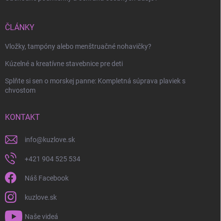
Odoslať
ČLÁNKY
Vložky, tampóny alebo menštruačné nohavičky?
Kúzelné a kreatívne stavebnice pre deti
Splňte si sen o morskej panne: Kompletná súprava plaviek s
chvostom
KONTAKT
info
@
kuzlove.sk
+421 904 525 534
Náš Facebook
kuzlove.sk
Naše videá