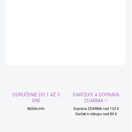
−
+
Pridať do košíka
Čiapka s klasickým strihom, prehnutá na okraji.
DETAILNÉ INFORMÁCIE
OPÝTAŤ SA
STRÁŽIŤ
DORUČENIE DO 1 AŽ 3
DARČEKY A DOPRAVA
DNÍ
ZDARMA ✨
Bližšie info
Doprava ZDARMA nad 120 €
Darček k nákupu nad 80 €