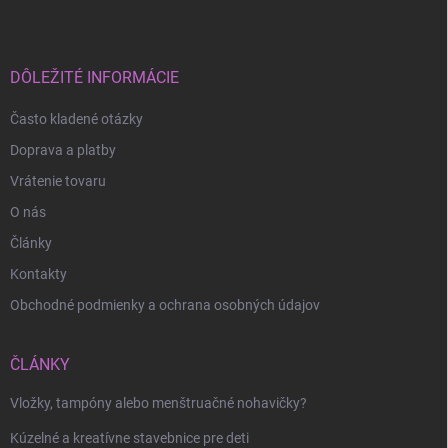
p
ä
t
i
DÔLEŽITÉ INFORMÁCIE
e
Často kladené otázky
Doprava a platby
Vrátenie tovaru
O nás
Články
Kontakty
Obchodné podmienky a ochrana osobných údajov
ČLÁNKY
Odoslať
Vložky, tampóny alebo menštruačné nohavičky?
Kúzelné a kreatívne stavebnice pre deti