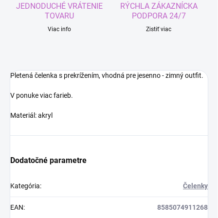
JEDNODUCHÉ VRÁTENIE
RÝCHLA ZÁKAZNÍCKA
TOVARU
PODPORA 24/7
Viac info
Zistiť viac
Pletená čelenka s prekrížením, vhodná pre jesenno - zimný outfit.
V ponuke viac farieb.
Materiál: akryl
Dodatočné parametre
Kategória
:
Čelenky
EAN
:
8585074911268