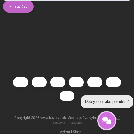
Prihlásiť sa
Dobrý deň, ako poradím?
Copyright 2026
www.kuzlove.sk
. Všetky práva vyhradené.
Upraviť
nastavenie cookies
Vytvoril Shoptet