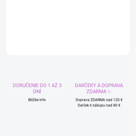
−
+
Pridať do košíka
DETAILNÉ INFORMÁCIE
OPÝTAŤ SA
STRÁŽIŤ
DORUČENIE DO 1 AŽ 3
DARČEKY A DOPRAVA
DNÍ
ZDARMA ✨
Bližšie info
Doprava ZDARMA nad 120 €
Darček k nákupu nad 80 €