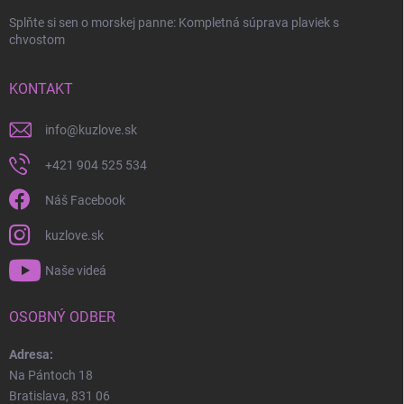
Splňte si sen o morskej panne: Kompletná súprava plaviek s
chvostom
KONTAKT
info
@
kuzlove.sk
+421 904 525 534
Náš Facebook
kuzlove.sk
Naše videá
OSOBNÝ ODBER
Adresa:
Na Pántoch 18
Bratislava, 831 06