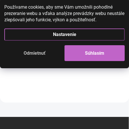
Používame cookies, aby sme Vám umožnili pohodlné
prezeranie webu a vďaka analýze prevádzky webu neustále
zlepšovali jeho funkcie, výkon a použiteľnosť.
Nastavenie
Čelenka pletená červená
Čelenka pletená 
Odmietnuť
Súhlasím
9,00 €
4,90 €
9,00 €
4,90 €
3,98 € bez DPH
3,98 € bez DPH
SKLADOM
Do košíka
Do košíka
Z
á