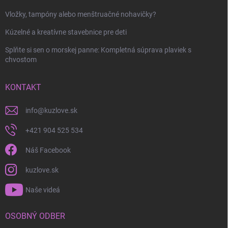
Odoslať
Vložky, tampóny alebo menštruačné nohavičky?
Kúzelné a kreatívne stavebnice pre deti
Splňte si sen o morskej panne: Kompletná súprava plaviek s
chvostom
KONTAKT
info
@
kuzlove.sk
+421 904 525 534
Náš Facebook
kuzlove.sk
Naše videá
OSOBNÝ ODBER