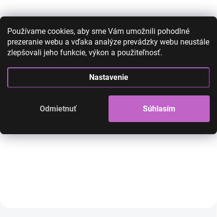
Používame cookies, aby sme Vám umožnili pohodlné
prezeranie webu a vďaka analýze prevádzky webu neustále
zlepšovali jeho funkcie, výkon a použiteľnosť.
Čelenka s perlami biela
Čelenka s perlam
Nastavenie
12,00 €
5,90 €
12,00 €
5,90 €
4,80 € bez DPH
4,80 € bez DPH
Odmietnuť
Súhlasím
SKLADOM
Čelenka s krásny dizajnom, vpredu
Čelenka s krásny dizajn
prekrížená a vzadu na gumičku, ktorá
prekrížená a vzadu na g
reguluje veľkosť a podľa potreby sa
reguluje veľkosť a podľa
natiahne. Veľmi krásny a módny
natiahne. Veľmi krásny
doplnok na bežné, aj príležitostné
doplnok na bežné, aj prí
nosenie. Príjemný, pružný materiál.
nosenie. Príjemný, pružn
Do košíka
Do košíka