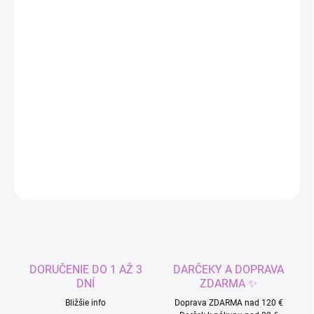
−
+
Pridať do košíka
Čelenka s krásny dizajnom, vpredu prekrížená a vzadu na
gumičku, ktorá reguluje veľkosť a podľa potreby sa natiahne.
Veľmi krásny a módny doplnok na bežné, aj príležitostné nosenie.
Príjemný, pružný materiál.
OPÝTAŤ SA
STRÁŽIŤ
DORUČENIE DO 1 AŽ 3
DARČEKY A DOPRAVA
DNÍ
ZDARMA ✨
Bližšie info
Doprava ZDARMA nad 120 €