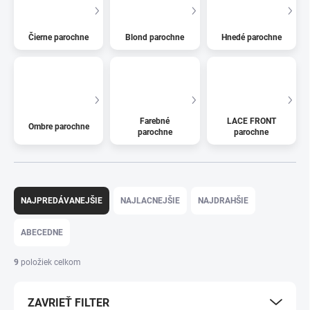
Čierne parochne
Blond parochne
Hnedé parochne
Farebné
LACE FRONT
Ombre parochne
parochne
parochne
R
a
NAJPREDÁVANEJŠIE
NAJLACNEJŠIE
NAJDRAHŠIE
d
e
ABECEDNE
n
i
9
položiek celkom
e
p
ZAVRIEŤ FILTER
r