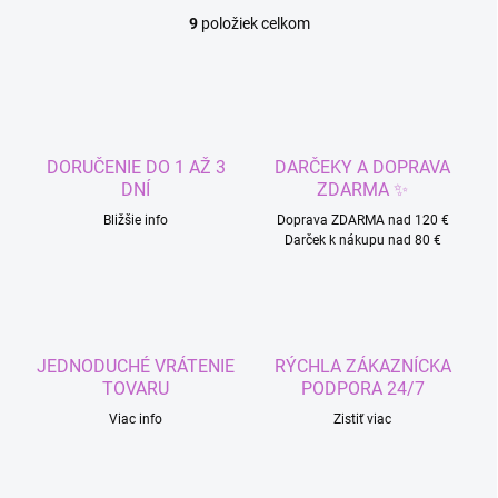
9
položiek celkom
O
v
l
á
d
a
c
DORUČENIE DO 1 AŽ 3
DARČEKY A DOPRAVA
i
DNÍ
ZDARMA ✨
e
p
Bližšie info
Doprava ZDARMA nad 120 €
r
Darček k nákupu nad 80 €
v
k
y
v
ý
JEDNODUCHÉ VRÁTENIE
RÝCHLA ZÁKAZNÍCKA
p
TOVARU
PODPORA 24/7
i
s
Viac info
Zistiť viac
u