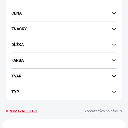
o
d
CENA
u
k
t
ZNAČKY
o
v
DĹŽKA
FARBA
TVAR
TYP
Zobrazených položiek:
9
VYMAZAŤ FILTRE
V
NOVINKA