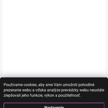
SKLADOM
SKLADOM
Elise - dlhá svetlá
Penelope - dlhá blond
blond parochňa s
parochňa
ofinou
€26
€35
€21,14 bez DPH
€28,46 bez DPH
Do košíka
Používame cookies, aby sme Vám umožnili pohodlné
Do košíka
prezeranie webu a vďaka analýze prevádzky webu neustále
zlepšovali jeho funkcie, výkon a použiteľnosť.
Nastavenie