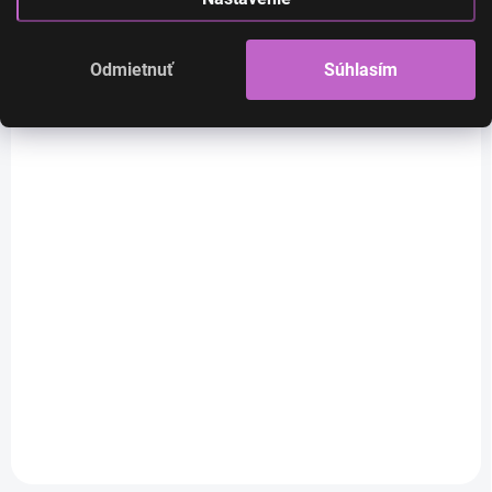
Odmietnuť
Súhlasím
SKLADOM
Emily - zlatá blond
dlhá parochňa s
ofinou
€29
€23,58 bez DPH
Do košíka