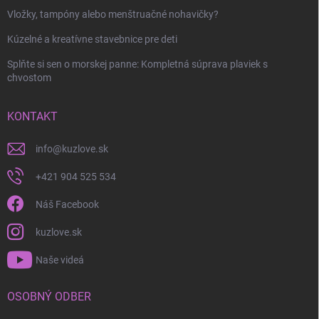
Vložky, tampóny alebo menštruačné nohavičky?
Kúzelné a kreatívne stavebnice pre deti
Splňte si sen o morskej panne: Kompletná súprava plaviek s
chvostom
KONTAKT
info
@
kuzlove.sk
+421 904 525 534
Náš Facebook
kuzlove.sk
Naše videá
OSOBNÝ ODBER