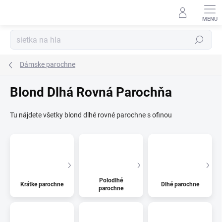
Prejsť
na
Kúzelný zákaznícky servis
obsah
Hľadať
Dámske parochne
Blond Dlhá Rovná Parochňa
Tu nájdete všetky blond dlhé rovné parochne s ofinou
Polodlhé
Krátke parochne
Dlhé parochne
parochne